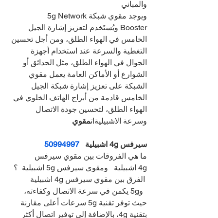
والمباني
ويوجد مقوي شبكة5g Network 
Booster ويُستَخدم لتعزيز إشارة الجيل 
الخامس في الهواء الطلق، ومن أجل تحسين 
التغطية والسرعة عند استخدام أجهزة 
الجوال في الهواء الطلق، مثل الحدائق أو 
الشوارع أو الأماكن العامة يعمل مقوي 
الشبكة على تعزيز إشارة شبكة الجيل 
الخامس قادمة من أبراج الهاتف الخلوي في 
الهواء الطلق، لتحسين جودة الاتصال 
وسرعة الاشبيليةات
مقوي
سيرفس 4g اشبيلية   
50994997
ما هي الفروقات بين مقوي سيرفس 
4g اشبيلية   ومقوي سيرفس 5g اشبيلية  ؟
 الفرق بين مقوي سيرفس 4g اشبيلية 
  و5g يكمن في سرعة الاتصال وكفاءته، 
حيث توفر تقنية 5g سرعات أعلى مقارنة 
بتقنية 4g، بالإضافة إلى توفير اتصال أكثر 