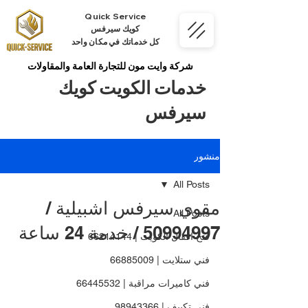
Quick Service
كويك سيرفس
كل خدماتك في مكان واحد
شركة وايت مون للتجارة العامة والمقاولات
خدمات الكويت كويك
سيرفس
منشور
All Posts
مقوي سيرفس اشبيلية /
All Posts
50994997 / خدمة 24 ساعة
فتح اقفال الكويت | 66214144
فني ستلايت | 66885009
فني كاميرات مراقبة | 66445532
فني تكييف | 98943366