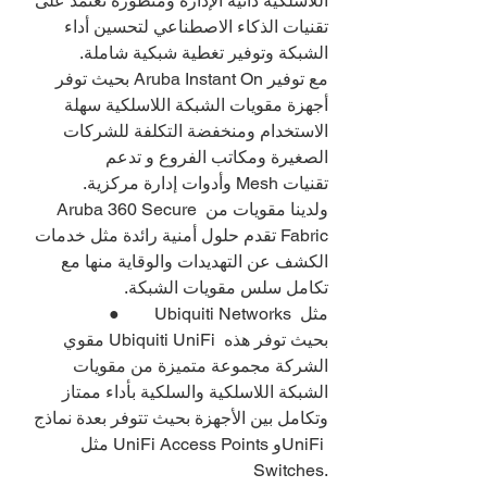
اللاسلكية ذاتية الإدارة ومتطورة تعتمد على 
تقنيات الذكاء الاصطناعي لتحسين أداء 
الشبكة وتوفير تغطية شبكية شاملة.
مع توفير Aruba Instant On بحيث توفر 
أجهزة مقويات الشبكة اللاسلكية سهلة 
الاستخدام ومنخفضة التكلفة للشركات 
الصغيرة ومكاتب الفروع و تدعم 
تقنيات Mesh وأدوات إدارة مركزية.
ولدينا مقويات من Aruba 360 Secure 
Fabric تقدم حلول أمنية رائدة مثل خدمات 
الكشف عن التهديدات والوقاية منها مع 
تكامل سلس مقويات الشبكة.
●        Ubiquiti Networks مثل 
مقوي Ubiquiti UniFi بحيث توفر هذه 
الشركة مجموعة متميزة من مقويات 
الشبكة اللاسلكية والسلكية بأداء ممتاز 
وتكامل بين الأجهزة بحيث تتوفر بعدة نماذج 
مثل UniFi Access Points وUniFi 
Switches.