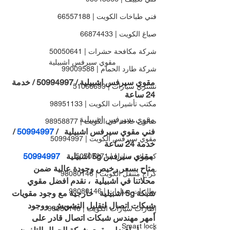
فني طباخات الكويت | 66557188
صباغ الكويت | 66874433
شركة مكافحة حشرات | 50050641
مقوي سيرفس اشبيلية
شركة طارد الحمام | 99009588
مقوي سيرفس اشبيلية / 50994997 / خدمة 
نشتري سيارات | 51066699
24 ساعة
مكتب تأشيرات الكويت | 98951133
مقوي سيرفس اشبيلية
صالون حلاقة في الكويت | 98958877
فني مقوي سيرفس اشبيلية   / 
50994997 
/ 
مقوي سيرفس الكويت | 50994997
خدمة 24 ساعة
 مقوي سيرفس 5g اشبيلية   
50994997 
كهربائي منازل | 50707271
متاح بسعر رخيص وجودة عالية ضمن 
كراج متنقل الكويت | 98080146
محلاتنا في اشبيلية  ، نقدم افضل مقوي 
بطاريات سيارات | 98080146
شبكة 5g اشبيلية   خارجية مع وجود مقويات 
شبكات اتصال لتقليل التشويش، ووجود 
إطارات سيارات الكويت | 98080146
أمهر مهندس شبكات اتصال قادر على 
Smart lock