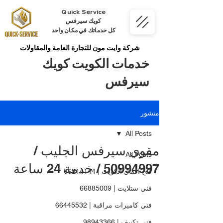
Quick Service
كويك سيرفس
كل خدماتك في مكان واحد
شركة وايت مون للتجارة العامة والمقاولات
خدمات الكويت كويك
سيرفس
منشور
All Posts
مقوي سيرفس الجليب /
All Posts
50994997 / خدمة 24 ساعة
فتح اقفال الكويت | 66214144
فني ستلايت | 66885009
فني كاميرات مراقبة | 66445532
فني تكييف | 98943366