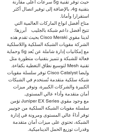
حيث توفر تقنية 5g سرعات أعلى مقارنة 
بتقنية 4g، بالإضافة إلى توفير اتصال أكثر 
استقرارا وأمانا.
متاح أفضل انواع الماركات العالمية التي 
تتيح أفضل داعم شبكة بالجليب    أبرزها:
لدينا مقوي Cisco Meraki بحيث تقدم هذه 
الشركة مقويات الشبكة السلكية واللاسلكية 
مع إمكانيات إدارة شاملة عن بُعد 5g وحماية 
فعالة للشبكة و تتميز بتقنيات متطورة مثل 
تقنية Mesh لتوسيع نطاق التغطية بكفاءة.
وايضا Cisco Catalyst توفر سلسلة مقويات 
شبكة سلكية متقدمة تُستخدم في الشبكات 
الكبيرة والشركات الكبيرة، وتوفر ميزات 
أمان متقدمة وأداء عالي المستوى.
مع وجود مقوي Juniper EX Series تؤمن 
سلسلة مقويات الشبكة السلكية من جونيبر 
توفر أداءً عالي المستوى ومرونة في إدارة 
الشبكة، تحتوي على ميزات أمان متقدمة 
وقدرات توزيع الحمل الديناميكية.