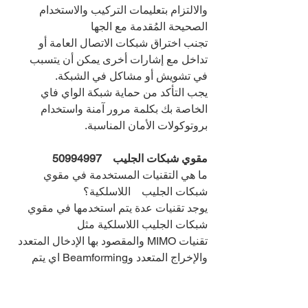
والالتزام بتعليمات التركيب والاستخدام 
الصحيحة المُقدمة مع الجها
تجنب اختراق شبكات الاتصال العامة أو 
تداخل مع إشارات أخرى يمكن أن يتسبب 
في تشويش أو مشاكل في الشبكة.
يجب التأكد من حماية شبكة الواي فاي 
الخاصة بك بكلمة مرور آمنة واستخدام 
بروتوكولات الأمان المناسبة.
مقوي شبكات الجليب    
50994997
ما هي التقنيات المستخدمة في مقوي 
شبكات الجليب    اللاسلكية؟
يوجد تقنيات عدة يتم استخدمها في مقوي 
شبكات الجليب اللاسلكية مثل 
تقنيات MIMO والمقصود بها الإدخال المتعدد 
والإخراج المتعدد وBeamforming اي يتم 
توجيه الشعاع، وشبكات Mesh أي الشبكة 
الشبكية التي تساعد في تعزيز إشارة 
الشبكة وتوزيعها بشكل أفضل.