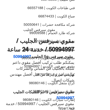
فني طباخات الكويت | 66557188
صباغ الكويت | 66874433
شركة مكافحة حشرات | 50050641
مقوي سيرفس الجليب
شركة طارد الحمام | 99009588
مقوي سيرفس الجليب / 
نشتري سيارات | 51066699
50994997 / خدمة 24 ساعة
مكتب تأشيرات الكويت | 98951133
 مقوي سيرفس 5g الجليب 
50994997 
صالون حلاقة في الكويت | 98958877
يمكنكم طلب تركيب أفضل مقوي داعم 
مقوي سيرفس الكويت | 50994997
شبكة بالجليب في المباني والشركات 
والمشافي وغيرها من قبل أفضل مهندس 
كهربائي منازل | 50707271
شبكات اتصال.
كراج متنقل الكويت | 98080146
بطاريات سيارات | 98080146
مقوي سيرفيس داعم للشبكات الجليب 
50994997 
إطارات سيارات الكويت | 98080146
مقوي سيرفس الجليب / 50994997 / خدمة 
Smart lock
24 ساعة