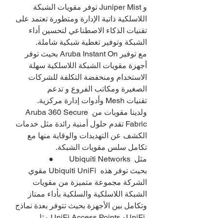
و Juniper Mist توفر مقويات الشبكة 
اللاسلكية ذاتية الإدارة ومتطورة تعتمد على 
تقنيات الذكاء الاصطناعي لتحسين أداء 
الشبكة وتوفير تغطية شبكية شاملة.
مع توفير Aruba Instant On بحيث توفر 
أجهزة مقويات الشبكة اللاسلكية سهلة 
الاستخدام ومنخفضة التكلفة للشركات 
الصغيرة ومكاتب الفروع و تدعم 
تقنيات Mesh وأدوات إدارة مركزية.
ولدينا مقويات من Aruba 360 Secure 
Fabric تقدم حلول أمنية رائدة مثل خدمات 
الكشف عن التهديدات والوقاية منها مع 
تكامل سلس مقويات الشبكة.
●        Ubiquiti Networks مثل 
مقوي Ubiquiti UniFi بحيث توفر هذه 
الشركة مجموعة متميزة من مقويات 
الشبكة اللاسلكية والسلكية بأداء ممتاز 
وتكامل بين الأجهزة بحيث تتوفر بعدة نماذج 
مثل UniFi Access Points وUniFi 