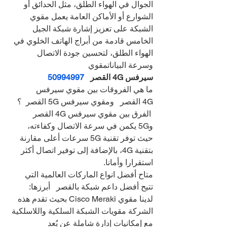
الجوال في الهواء الطلق، مثل الحدائق أو 
الشوارع أو الأماكن العامة يعمل مقوي 
الشبكة على تعزيز إشارة شبكة الجيل 
الخامس قادمة من أبراج الهاتف الخلوي في 
الهواء الطلق، لتحسين جودة الاتصال 
وسرعة البياناتمقوي
سيرفس 4G القصر   
50994997
ما هي الفروقات بين مقوي سيرفس 
4G القصر   ومقوي سيرفس 5G القصر  ؟
 الفرق بين مقوي سيرفس 4G القصر   
و5G يكمن في سرعة الاتصال وكفاءته، 
حيث توفر تقنية 5G سرعات أعلى مقارنة 
بتقنية 4G، بالإضافة إلى توفير اتصال أكثر 
استقرارا وأمانا.
متاح أفضل انواع الماركات العالمية التي 
تتيح أفضل داعم شبكة بالقصر   أبرزها:
لدينا مقوي Cisco Meraki بحيث تقدم هذه 
الشركة مقويات الشبكة السلكية واللاسلكية 
مع إمكانيات إدارة شاملة عن بُعد 