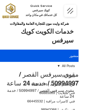
Quick Service
كويك سيرفس
كل خدماتك في مكان واحد
شركة وايت مون للتجارة العامة والمقاولات
خدمات الكويت كويك
سيرفس
منشور
All Posts
مقوي سيرفس القصر /
All Posts
50994997 / خدمة 24 ساعة
فتح اقفال الكويت | 66214144
مقوي سيرفس القصر / 50994997 / خدمة 
فني ستلايت | 66885009
24 ساعة
فني كاميرات مراقبة | 66445532
فني تكييف | 98943366