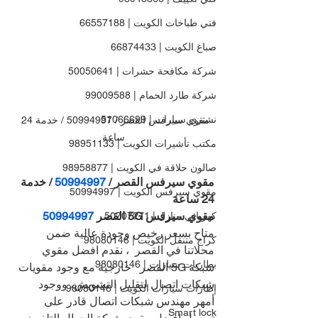
فني طباخات الكويت | 66557188
صباغ الكويت | 66874433
شركة مكافحة حشرات | 50050641
شركة طارد الحمام | 99009588
نشتري سيارات | 51066699
مقوي سيرفس القصر / 50994997 / خدمة 24 
ساعة
مكتب تأشيرات الكويت | 98951133
صالون حلاقة في الكويت | 98958877
مقوي سيرفس القصر / 
50994997
 / خدمة 
مقوي سيرفس الكويت | 50994997
24 ساعة
مقوي سيرفس 5G القصر 
50994997
كهربائي منازل | 50707271
متاح بسعر رخيص وجودة عالية ضمن 
كراج متنقل الكويت | 98080146
محلاتنا في القصر  ، نقدم افضل مقوي 
بطاريات سيارات | 98080146
شبكة 5G 
القصر   خارجية مع وجود مقويات 
شبكات اتصال لتقليل التشويش، ووجود 
إطارات سيارات الكويت | 98080146
أمهر مهندس شبكات اتصال قادر على 
Smart lock