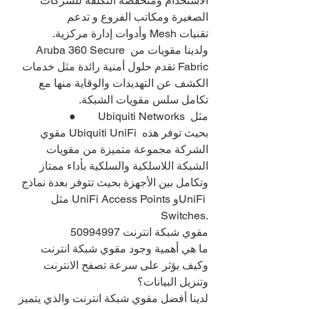
الاستخدام ومنخفضة التكلفة للشركات 
الصغيرة ومكاتب الفروع و تدعم 
تقنيات Mesh وأدوات إدارة مركزية.
ولدينا مقويات من Aruba 360 Secure 
Fabric تقدم حلول أمنية رائدة مثل خدمات 
الكشف عن التهديدات والوقاية منها مع 
تكامل سلس مقويات الشبكة.
●        Ubiquiti Networks مثل 
مقوي Ubiquiti UniFi بحيث توفر هذه 
الشركة مجموعة متميزة من مقويات 
الشبكة اللاسلكية والسلكية بأداء ممتاز 
وتكامل بين الأجهزة بحيث تتوفر بعدة نماذج 
مثل UniFi Access Points وUniFi 
Switches.
مقوي شبكة انترنت 50994997
ما هي أهمية وجود مقوي شبكة انترنت 
وكيف يؤثر على سرعة تصفح الانترنت 
وتنزيل البيانات؟
لدينا أفضل مقوي شبكة انترنت والذي يتميز 