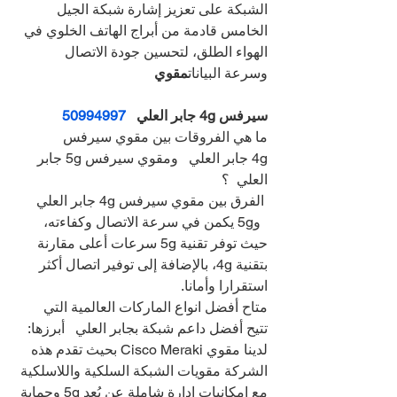
الشبكة على تعزيز إشارة شبكة الجيل 
الخامس قادمة من أبراج الهاتف الخلوي في 
الهواء الطلق، لتحسين جودة الاتصال 
وسرعة البيانات
مقوي
سيرفس 4g جابر العلي   
50994997
ما هي الفروقات بين مقوي سيرفس 
4g جابر العلي   ومقوي سيرفس 5g جابر 
العلي  ؟
 الفرق بين مقوي سيرفس 4g جابر العلي 
  و5g يكمن في سرعة الاتصال وكفاءته، 
حيث توفر تقنية 5g سرعات أعلى مقارنة 
بتقنية 4g، بالإضافة إلى توفير اتصال أكثر 
استقرارا وأمانا.
متاح أفضل انواع الماركات العالمية التي 
تتيح أفضل داعم شبكة بجابر العلي   أبرزها:
لدينا مقوي Cisco Meraki بحيث تقدم هذه 
الشركة مقويات الشبكة السلكية واللاسلكية 
مع إمكانيات إدارة شاملة عن بُعد 5g وحماية 