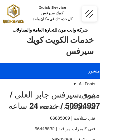
Quick Service
كويك سيرفس
كل خدماتك في مكان واحد
شركة وايت مون للتجارة العامة والمقاولات
خدمات الكويت كويك
سيرفس
منشور
All Posts
مقوي سيرفس جابر العلي /
All Posts
50994997 / خدمة 24 ساعة
فتح اقفال الكويت | 66214144
فني ستلايت | 66885009
فني كاميرات مراقبة | 66445532
فني تكييف | 98943366