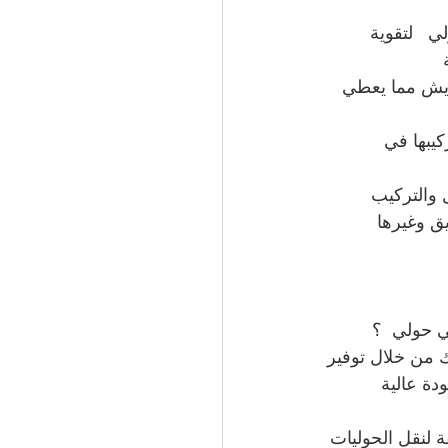
 شبكة بحولي   لتقوية 
ليل التشويش مما يعطي 
يبها في 
 والتركيب 
ق وغيرها
وذلك من خلال توفير 
ودة عالية 
 فائقة لنقل الحوليات 