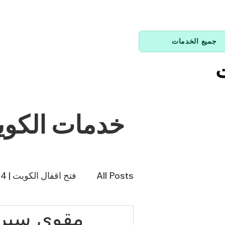
جميع الخدمات
ت
خدمات الكو
All Posts
فتح اقفال الكويت | 66214144
فني تكييف | 98943366
فن