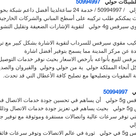
شبكات حولي   
50994997
فني مقوي سيرفس حولي   / 50994997 / خدمة 24 ساعةلدينا أفضل داعم
ث يمكنكم طلب تركيبه على أسطح المباني والشركات الخارجية
لدينا خدمات تركيب مقوي سيرفس 4g حولي   لتقوية الإشارات الضعيفة وتق
ركيب مقوي سيرفس للسرداب لتقوية الاشارة بشكل كبير مع ترك
عيدة عن مركز المدينة مما يسمح بتوفير أفضل اشارة
فس للبيع بأنواعه بأرخص الاسعار بحيث نوفر خدمات التوصيل
ل أنحاء المملكة حولي  ية من حولي وحولي  والقيروان والصدي
ة المقويات وتصليحها مع تصليح كافة الأعطال التي قد تحدث.
50994997
ال في حولي  ؟
نستخدم مقوي سيرفس 5g حولي   بحيث يساهم في تعزيز جودة خدمات الاتصال 
 5gالحديثة التي توفر سرعات عالية واتصالات مستقرة وموثوقة مع توفير ج
ي  
تعتبر تقنية مقوي سيرفس 5g في حولي   ثورة في عالم الاتصالات وتوفر سرعات