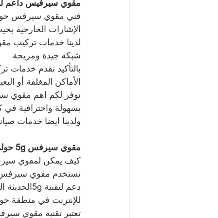
مقوي سيرفيس داعم لل
الإشارات الخارجية بحي
شبكة جيدة ومريحة
بالتأكيد نقدم خدمات ت
الأماكن المغلقة أو الب
نوفر لكم اهم مقوي سير
بسهولة واحترافية في ك
ولدينا ايضا خدمات صيان
مقوي سيرفس 5g حولي   
كيف يمكن لمقوي سيرفس 5g حولي   أن يساهم في تحسين جودة خدمات الاتص
دعم لتقنية
للإنترنت في منطقة حول