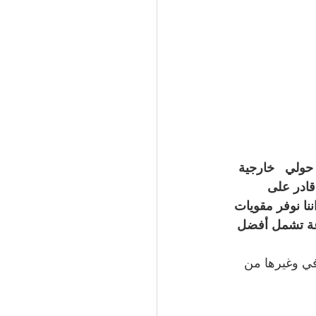
تاح بسعر رخيص وجودة عالية ضمن محلاتنا في حولي  ، نقدم افضل مقوي شبكة 5g حولي   خارجية 
ادر على 
وصيل مقوي سيرفس 4g حولي  ، كما اننا نوفر مقويات 
عة تشمل أفضل 
ي وغيرها من 