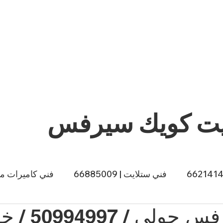
يت كويك سيرفس
فني ستلايت | 66885009
فني كاميرات مراقبة |
ي طباخات الكويت | 66557188
صباغ الكويت | 66874433