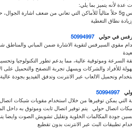
 عدة لأنه يتميز بما يلي:
يعتبر جهاز مقوي سيرفس 5g حلاً مثالياً للأماكن التي تعاني من ضعف اشارة الجوا
يادة نطاق التغطية
فس في حولي   
50994997
م مقوي السيرفس لتقوية الاشارة ضمن المباني والمناطق شبه
يدة
ة السرعة وموثوقية عالية، مما يدعم تطور التكنولوجيا وتحسين
سهولة للأفراد والشركات ويسهل تجربة التصفح والتحميل على ال
دام وتحميل الالعاب عبر الانترنت وتدفق الفيديو بجودة عالية
ي   
50994997
ة التي يمكن توفيرها من خلال استخدام مقويات شبكات اتصال
ات اتصال حولي   يتم توفير اتصال ثابت وموثوق به داخل المن
سين جودة المكالمات الخلوية وتقليل تشويش الصوت وايضا يتم
دام تطبيقات البث عبر الانترنت بدون تقطيع