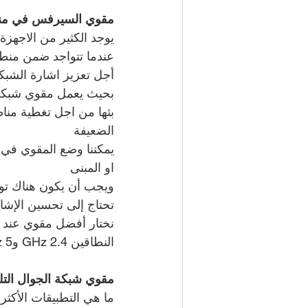
مقوي السيرفس في منط
يوجد الكثير من الاجهزة
عندما تتواجد ضمن منطق
أجل تعزيز اشارة الشبكة
بحيث يعمل مقوي شبكة ا
بثها من اجل تغطية منا
الضعيفة
يمكننا وضع المقوي في 
او المبنى
ويجب أن يكون هناك توا
تحتاج إلى تحسين الإشار
نختار أفضل مقوي عند ا
النطاقين 2.4 GHz و5 GHz، وهو ما يعزز أداء واستقرار الشبكة.
مقوي شبكة الجوال التل
ما هي التطبيقات الأكث