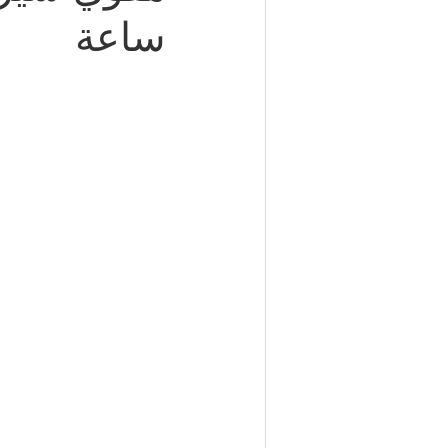
ساعة
شركة مكافحة حشرات | 50050641
مكتب تأشيرات الكويت | 98951133
كهربائي منازل | 50707271
إطارات سيارات الكويت | 98080146