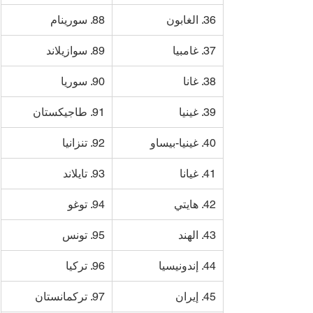
36. الغابون
88. سورينام
37. غامبيا
89. سوازيلاند
38. غانا
90. سوريا
39. غينيا
91. طاجيكستان
40. غينيا-بيساو
92. تنزانيا
41. غيانا
93. تايلاند
42. هايتي
94. توغو
43. الهند
95. تونس
44. إندونيسيا
96. تركيا
45. إيران
97. تركمانستان