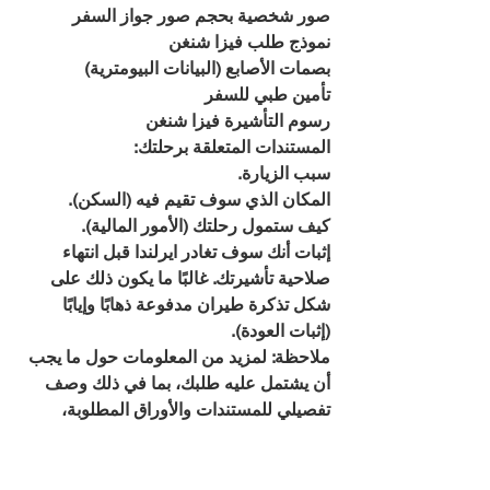
صور شخصية بحجم صور جواز السفر
نموذج طلب فيزا شنغن
بصمات الأصابع (البيانات البيومترية)
تأمين طبي للسفر
رسوم التأشيرة فيزا شنغن
المستندات المتعلقة برحلتك:
سبب الزيارة.
المكان الذي سوف تقيم فيه (السكن).
كيف ستمول رحلتك (الأمور المالية).
إثبات أنك سوف تغادر ايرلندا قبل انتهاء 
صلاحية تأشيرتك. غالبًا ما يكون ذلك على 
شكل تذكرة طيران مدفوعة ذهابًا وإيابًا 
(إثبات العودة).
ملاحظة: لمزيد من المعلومات حول ما يجب 
أن يشتمل عليه طلبك، بما في ذلك وصف 
تفصيلي للمستندات والأوراق المطلوبة، 
يرجى الاطلاع على: المستندات الأساسية 
المطلوبة. يرجى ملاحظة أنه قد يتعين عليك 
تقديم مستندات إضافية داعمة لطلبك 