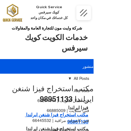
Quick Service
كويك سيرفس
كل خدماتك في مكان واحد
شركة وايت مون للتجارة العامة والمقاولات
خدمات الكويت كويك
سيرفس
منشور
All Posts
مكتب استخراج فيزا شنغن
All Posts
ايرلندا 98951133
فتح اقفال الكويت | 66214144
فيزا ايرلندا
فني ستلايت | 66885009
مكتب استخراج فيزا شنغن ايرلندا 
فني كاميرات مراقبة | 66445532
98951133
مكتب استخراج فيزا شنغن ايرلندا 
فني تكييف | 98943366