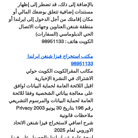
بالإضافة إلى ذلك، قد تضطر إلى إظهار 
مستندات إضافية تتعلق بوضعك المالي أو 
مكان إقامتك من أجل الدخول إلى ايرلندا أو 
منطقة شنغن.العناوين وجهات الاتصال
الحي الدبلوماسي (السفارات)
الكويت هاتف : 98951133
مكتب استخراج فيزا شنغن ايرلندا 
98951133
مكاتب المقرالكويت الكويت حولي
الاشتراك في النشرة الإخبارية
اقبل اللائحة العامة لحماية البيانات اوافق 
على معالجة بياناتي الشخصية وفقا للائحة 
العامة لحماية البيانات والمرسوم التشريعي 
رقم 196 بتاريخ 30 يونيو 2003 Privacy 
ملاحظات قانونية
شرح اضافي لاستخراج فيزا شنغن الاتحاد 
الاوروبي لعام 2025
لمحة عامة عن ايرلندا والحصول على فيزا 