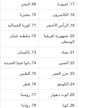
17. كمبوديا
69. النيجر
18. الكاميرون
70. نيجيريا
19. الرأس الأخضر
71. كوريا الشمالية
20. جمهورية افريقيا 
72. سلطنة عمان
الوسطى
21. تشاد
73. باكستان
22. الصين
74. بابوا غينيا الجديدة
23. جزر القمر
75. الفلبين
24. الكونغو
76. قطر
25. كوت ديفوار
77. روسيا
26. كوبا
78. رواندا