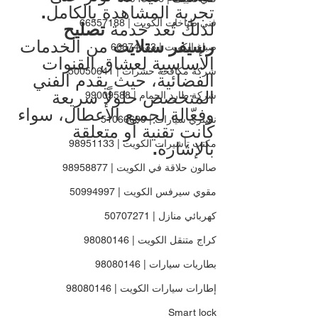
تجربة المشاهدة بالكامل. 
فني طباخات الكويت | 66557188
لذلك تُعد خدمة 
تصليح 
رسيفر ستلايت
 من الخدمات 
صباغ الكويت | 66874433
الأساسية لعشاق القنوات 
شركة مكافحة حشرات | 50050641
الفضائية، حيث يقدم الفني 
المتخصص حلولًا سريعة 
شركة طارد الحمام | 99009588
وفعّالة لجميع الأعطال، سواء 
نشتري سيارات | 51066699
كانت تقنية أو متعلقة 
مكتب تأشيرات الكويت | 98951133
بالإشارة.
صالون حلاقة في الكويت | 98958877
مقوي سيرفس الكويت | 50994997
كهربائي منازل | 50707271
كراج متنقل الكويت | 98080146
بطاريات سيارات | 98080146
إطارات سيارات الكويت | 98080146
Smart lock