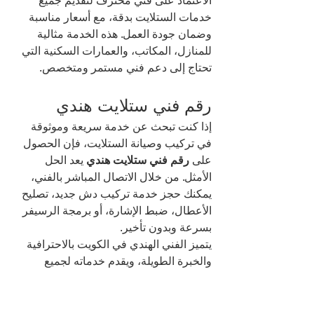
الاعتماد على فني محترف لتقديم جميع 
خدمات الستلايت بدقة، مع أسعار مناسبة 
وضمان جودة العمل. هذه الخدمة مثالية 
للمنازل، المكاتب، والعمارات السكنية التي 
تحتاج إلى دعم فني مستمر ومتخصص.
رقم فني ستلايت هندي
إذا كنت تبحث عن خدمة سريعة وموثوقة 
في تركيب وصيانة الستلايت، فإن الحصول 
على 
رقم فني ستلايت هندي
 يعد الحل 
الأمثل. من خلال الاتصال المباشر بالفني، 
يمكنك حجز خدمة تركيب دش جديد، تصليح 
الأعطال، ضبط الإشارة، أو برمجة الرسيفر 
بسرعة وبدون تأخير.
يتميز الفني الهندي في الكويت بالاحترافية 
والخبرة الطويلة، ويقدم خدماته لجميع 
مناطق الكويت، بما في ذلك تركيب 
الستلايت المركزي وتمديد الكابلات لجميع 
الشقق في المباني الكبيرة. كما تتوفر خدمة 