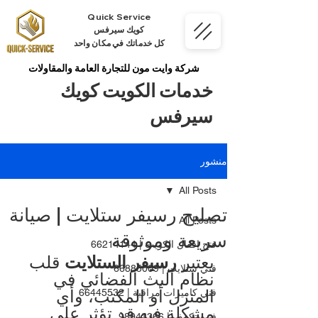
Quick Service
كويك سيرفس
كل خدماتك في مكان واحد
شركة وايت مون للتجارة العامة والمقاولات
خدمات الكويت كويك
سيرفس
منشور
All Posts
تصليح رسيفر ستلايت | صيانة
All Posts
سريعة وموثوقة
فتح اقفال الكويت | 66214144
يعتبر 
رسيفر الستلايت
 قلب 
فني ستلايت | 66885009
نظام البث الفضائي في 
المنزل أو المكتب، وأي 
فني كاميرات مراقبة | 66445532
مشكلة فيه قد تؤثر على 
فني تكييف | 98943366