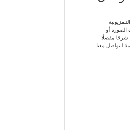
51066
تلفزيونية 
 الصورة أو 
شرحًا مفصلًا 
 الكويت | 50994997
ة التواصل معنا 