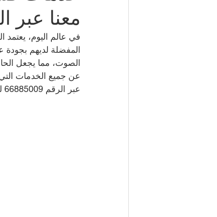
معنا عبر الرقم 9
شركة مكافحة حشرات | 50050641
في عالم اليوم، يعتمد ال
المفضلة لديهم بجودة عا
الصوت، مما يجعل الحاج
مكتب تأشيرات الكويت | 98951133
عن جميع الخدمات التي ن
عبر الرقم 66885009 للحصول على دعم سريع وفعال.
كهربائي منازل | 50707271
إطارات سيارات الكويت | 98080146