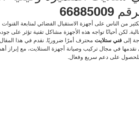
6688500
شركة طارد الحمام | 99009588
نشتري سيارات | 699
كثير من الناس على أجهزة الاستقبال الفضائي لمتابعة القنوات ال
لية. لكن أحيانًا تواجه هذه الأجهزة مشاكل تقنية تؤثر على جودة
ة إلى 
فني ستلايت
 محترف أمرًا ضروريًا. نقدم في هذا المقال 
صالون حلاقة في الكويت | 98958877
مقوي سيرفس
قدمها في مجال تركيب وصيانة أجهزة الستلايت، مع إبراز أهمي
كراج متنقل الكويت | 98080146
بطاريات سيارات | 98080146
Smart lock