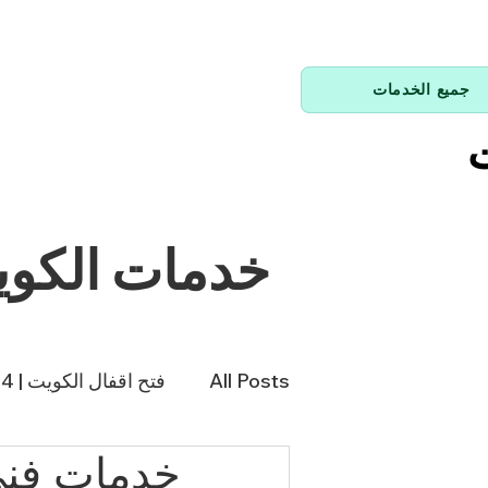
جميع الخدمات
ت
خدمات الكو
All Posts
فتح اقفال الكويت | 66214144
خدمات فني 
فني تكييف | 98943366
فن