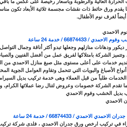
لحرارة العالية والرطوبة وبأسعار رخيصة على عكس ما باقي ال
 يقدم ورق حائط ذات نقشات مجسمة ثلاثية الأبعاد تكون مناسب
ضاً لغرف نوم الأطفال.
م الاحمدي
ي / 66874433 / خدمة 24 ساعة
 ديكور ودهانات منازلهم وجعلها تبدو أكثر أناقة وجمال التواص
وتتميز الشركة بامتلاكها لفريق عمل من أفضل الفنيين والصباغ
قديم خدمات على أعلى مستوى مثل صبغ منازل الاحمدي من الد
واع الأصباغ والبويات التي تتحمل وتقاوم العوامل الجوية المخت
لخدمات طلباً من قبل العملاء وهى خدمة تركيب بديل السيرام
 كما تقدم الشركة خصومات وعروض لتنال رضا عملائها الكرام، 
 بديل الخشب وفوم الاحمدي
 الاحمدي
دي الاحمدي / 66874433 / خدمة 24 ساعة
براء في تركيب ارخص ورق جدران الاحمدي ، فلدى شركة تركي