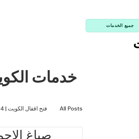
جميع الخدمات
ت
خدمات الكو
All Posts
فتح اقفال الكويت | 66214144
صباغ الاحمدي / 66874433 /
فني تكييف | 98943366
فن