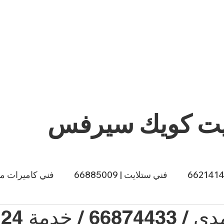
يت كويك سيرفس
فني ستلايت | 66885009
فني كاميرات مراقبة |
 خدمة 24 ساعة
ي طباخات الكويت | 66557188
صباغ الكويت | 66874433