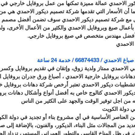
ر الاحمدي عمالة مميزة تمكنها من عمل بروفايل خارجي في ا
ا أن الأسعار التي تقدمها شركة تصميم ديكور الاحمدي هي من
يل مع شركة تصميم ديكور الاحمدي سوف تضمن أفضل مصمم د
 بأعمال صبغ وبروفايل الاحمدي والكثير من الأعمال الأخرى، و
 أفضل مهندس متخصص في صبغ بروفايل خارجي.
الاحمدي
 66874433 / خدمة 24 ساعة
 الاحمدي ممتاز ولدية زوق، وإتقان في تقديم بروفايل وكسر
هانات بروفايل خارجية الاحمدي ، أصباغ ورق جدران بروفايل ال
تشطيبات ديكور الاحمدي تعتبر أرخص شركة دهانات بروفايل خا
ور الاحمدي كتالوج خاص به أفضل أنواع وأشكال دهانات بروف
ه من اجل توفير الوقت والجهد على الكثير من الناس
في دولة الكويت
من العناصر الأساسية في أي مشروع بناء أو تجديد في دولة الك
ديد من المجالات مثل البناء، الديكور، والفنون، بالإضافة إلى 
. في ظل المناخ القاسي والتطور العمراني المستمر، تزداد الحا