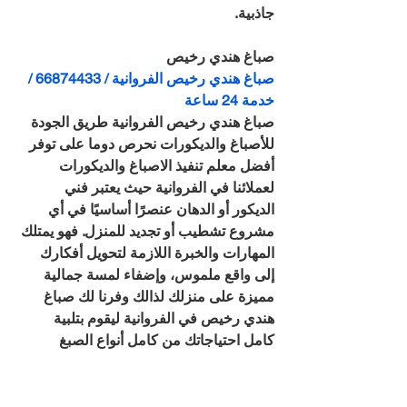
جاذبية.
صباغ هندي رخيص
صباغ هندي رخيص الفروانية / 66874433 / 
خدمة 24 ساعة
صباغ هندي رخيص الفروانية طريق الجودة 
للأصباغ والديكورات نحرص دوما على توفر 
أفضل معلم تنفيذ الاصباغ والديكورات 
لعملائنا في الفروانية حيث يعتبر فني 
الديكور أو الدهان عنصرًا أساسيًا في أي 
مشروع تشطيب أو تجديد للمنزل. فهو يمتلك 
المهارات والخبرة اللازمة لتحويل أفكارك 
إلى واقع ملموس، وإضفاء لمسة جمالية 
مميزة على منزلك لذالك وفرنا لك صباغ 
هندي رخيص في الفروانية ليقوم بتلبية 
كامل احتياجاتك من كامل أنواع الصبغ 
والديكور.
تتنوع خدمات معلم اصباغ وديكورات 