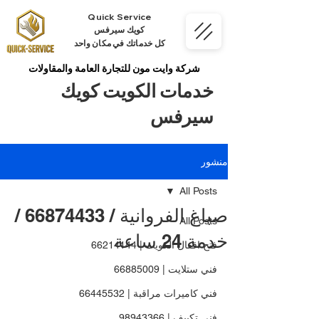
Quick Service
كويك سيرفس
كل خدماتك في مكان واحد
شركة وايت مون للتجارة العامة والمقاولات
خدمات الكويت كويك
سيرفس
منشور
All Posts
صباغ الفروانية / 66874433 /
All Posts
خدمة 24 ساعة
فتح اقفال الكويت | 66214144
فني ستلايت | 66885009
فني كاميرات مراقبة | 66445532
فني تكييف | 98943366