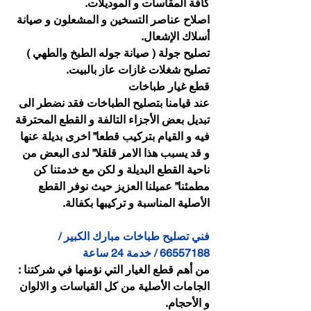
كافة المقاسات و الموديلات.
اصلاح عناصر التسخين و المشعلون و صيانة 
أسلاك الإشعال.
تصليح جولة ( صيانة جوله الطبخ والطهي )
تصليح شغلات غازات عاز بالبيت.
قطع غيار طباخات
عند قيامنا بتصليح الطباخات فقد نضطر الى 
تبديل بعض الأجزاء التالفة و القطع المحترقة 
فيه و القيام بتركيب قطعا” اخرى بديلة عنها 
و قد يسبب هذا الامر قلقلا” لدى البعض من 
ناحية القطع البديلة و لكن مع خدمتنا كن 
مطمئنا” عميلنا العزيز حيث نوفر القطع 
الأصلية المناسبة و تركيبها بكفالة.
فني تصليح طباخات مبارك الكبير / 
66557188 / خدمة 24 ساعة
من أهم قطع الغيار التي نؤمنها في شركتنا : 
الجامات الأصلية من كل القياسات و الالوان 
و الأحجام.