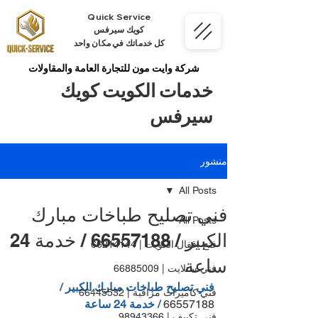
Quick Service
كويك سيرفس
كل خدماتك في مكان واحد
شركة وايت مون للتجارة العامة والمقاولات
خدمات الكويت كويك
سيرفس
منشور
All Posts
فني تصليح طباخات مبارك
All Posts
الكبير / 66557188 / خدمة 24
فتح اقفال الكويت | 66214144
ساعة
فني ستلايت | 66885009
فني تصليح طباخات مبارك الكبير / 
فني كاميرات مراقبة | 66445532
66557188 
/ خدمة 24 ساعة
فني تكييف | 98943366