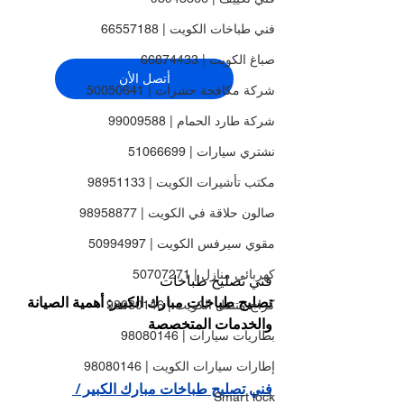
فني طباخات الكويت | 66557188
صباغ الكويت | 66874433
أتصل الأن
شركة مكافحة حشرات | 50050641
شركة طارد الحمام | 99009588
نشتري سيارات | 51066699
مكتب تأشيرات الكويت | 98951133
صالون حلاقة في الكويت | 98958877
مقوي سيرفس الكويت | 50994997
كهربائي منازل | 50707271
فني تصليح طباخات
تصليح طباخات مبارك الكبير: أهمية الصيانة 
كراج متنقل الكويت | 98080146
والخدمات المتخصصة
بطاريات سيارات | 98080146
إطارات سيارات الكويت | 98080146
فني تصليح طباخات مبارك الكبير / 
Smart lock