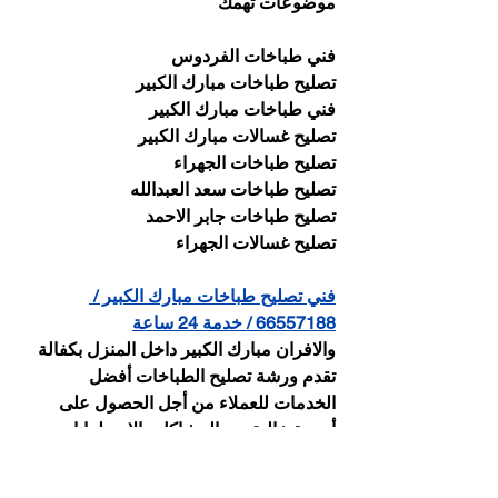
موضوعات تهمك
فني طباخات الفردوس
تصليح طباخات مبارك الكبير
فني طباخات مبارك الكبير
تصليح غسالات مبارك الكبير
تصليح طباخات الجهراء
تصليح طباخات سعد العبدالله
تصليح طباخات جابر الاحمد
تصليح غسالات الجهراء
فني تصليح طباخات مبارك الكبير / 
66557188 / خدمة 24 ساعة
والافران مبارك الكبير داخل المنزل بكفالة 
تقدم ورشة تصليح الطباخات أفضل 
الخدمات للعملاء من أجل الحصول على 
أجهزة خالية من المشاكل والاضطرابات 
يوجد عدد من فنيي تصليح طباخات الغاز و 
الطباخ المؤهلين وذوي الخبرة في مبارك 