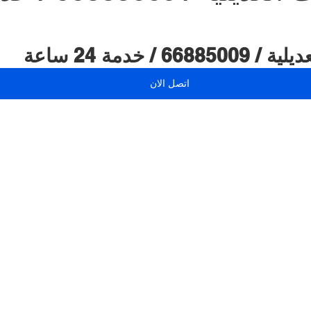
شركة طارد الحمام | 99009588
نشتري سيارات | 699
 / خدمة 24 ساعة
اتصل الان
صالون حلاقة في الكويت | 98958877
مقوي سيرفس
كراج متنقل الكويت | 98080146
بطاريات سيارات | 98080146
Smart lock