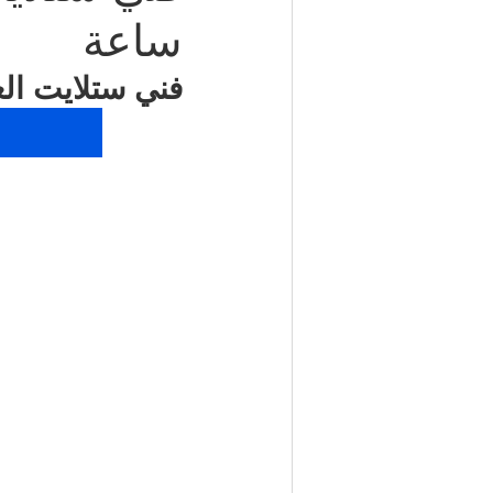
ساعة
شركة مكافحة حشرات | 50050641
فني ستلايت العديلية / 66885009
مكتب تأشيرات الكويت | 98951133
كهربائي منازل | 50707271
إطارات سيارات الكويت | 98080146