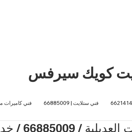
يت كويك سيرفس
فني ستلايت | 66885009
فني كاميرات مراقبة |
ي طباخات الكويت | 66557188
صباغ الكويت | 66874433