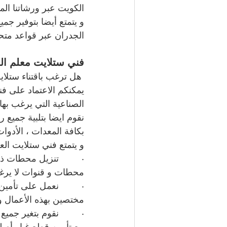
الكويت عبر ورشاتنا المن
و يتمتع أيضا بتوفير جمي
الجدران عبر قواعد متحرك
فني ستلايت معلم الع
 هل ترغب باقتناء ستلاي
يمكنكم الاعتماد على فن
الصناعية التي يرغب بها 
نقوم ايضا بتلبية جميع 
بكافة المعدات ، الأدوات
و يتمتع فني ستلايت العد
·         تنزيل محطات 
محطات و قنوات لا يرغب
·         نعمل على تأمي
مختصين بهذه الأعمال و 
·         نقوم بتغير جم
مع تأمين قطع غيار أصلي