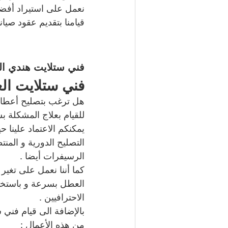
نعمل على استيراد أفضل 
قيامنا بتقديم عقود صيا
فني ستلايت هندي الع
فني ستلايت العديلية / 66885009
هل ترغب بتصليح أعطال
للقيام بعلاج المشكلة 
يمكنكم الاعتماد علينا ح
التصليح الدورية و المن
الرسيفرات أيضا .
كما أننا نعمل على تغير 
العطل بسرعة و باستخدام
الاحترافيين .
بالإضافة الى قيام فني س
من هذه الأعمال :