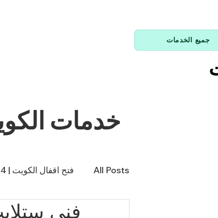
جميع الخدمات
ت
خدمات الكو
All Posts
فتح اقفال الكويت | 66214144
فني تكييف | 98943366
فن