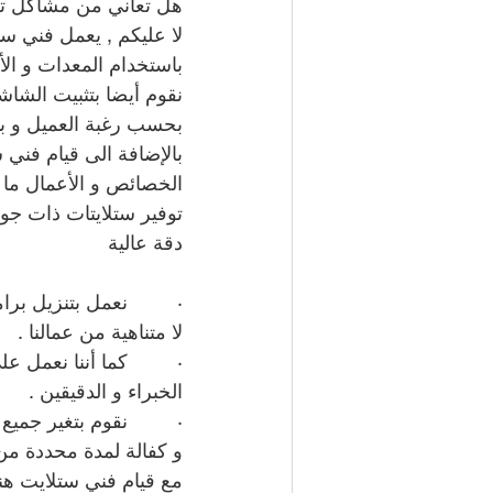
هل تعاني من مشاكل تش
لا عليكم , يعمل فني ست
باستخدام المعدات و الأ
نقوم أيضا بتثبيت الشاش
بحسب رغبة العميل و بات
بالإضافة الى قيام فني
الخصائص و الأعمال ما ي
توفير ستلايتات ذات جود
دقة عالية
·         نعمل بتنزيل 
لا متناهية من عمالنا .
·         كما أننا نعمل 
الخبراء و الدقيقين .
·         نقوم بتغير جم
و كفالة لمدة محددة من
مع قيام فني ستلايت هند