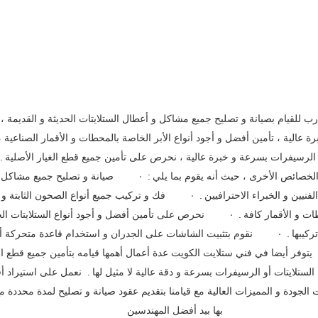
رب للقيام بصيانة و تصليح جميع مشاكل و أعطال الستلايتات الحديثة و القديمة 
رة عالية ، تأمين أفضل و أجود أنواع الأبر الخاصة بالمحطات و الأقمار الصناعية
الرسيفرات بسرعة و خبرة عالية ، نحرص على تأمين جميع قطع الغيار الأصلية .  
لخصائص الأخرى ، حيث أنه يقوم بما يلي :  ·         صيانة و تصليح جميع مشاكل 
لفنيين و الخبراء الاحترافيين .  ·         فك و تركيب جميع أنواع الصحون الثابتة 
ات و الأقمار كافة .  ·         نحرص على تأمين أفضل و أجود أنواع الستلايتات ال
ركيبها .  ·         نقوم بتثبيت الشاشات على الجدران و استخدام قاعدة متحركة أ
 يتوفر أيضا في فني ستلايت الكويت عدة أعمال أهمها قيامه بتأمين جميع قطع التب
لستلايتات أو الرسيفرات بسرعة و دقة عالية لا مثيل لها .  نعمل على استيراد أف
الجودة و المميزات العالية مع قيامنا بتقديم عقود صيانة و تصليح لمدة محددة م
بها بيد أفضل المهندسين 