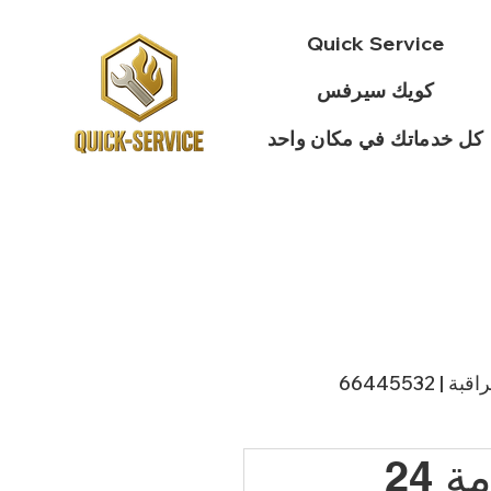
Quick Service
كويك سيرفس
كل خدماتك في مكان واحد
 66445532
فني ستلايت العديلية / 66885009 / خدمة 24