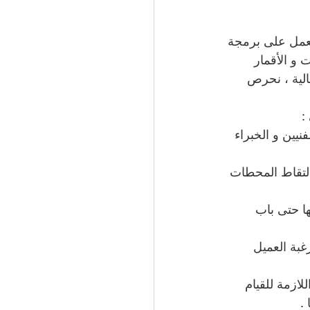
نعمل على برمجة 
 و الأقمار 
لية ، نحرص 
:
نيين و الخبراء 
بإلتقاط المحطات 
ها حتى باب 
غبة العميل 
لازمة للقيام 
.