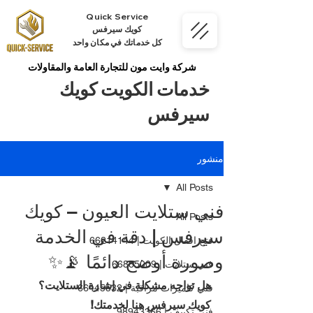
Quick Service
كويك سيرفس
كل خدماتك في مكان واحد
شركة وايت مون للتجارة العامة والمقاولات
خدمات الكويت كويك
سيرفس
منشور
All Posts
فني ستلايت العيون – كويك
All Posts
سيرفس | دقة في الخدمة
فتح اقفال الكويت | 66214144
وصورة أوضح دائمًا 📡✨
فني ستلايت | 66885009
هل تواجه مشكلة في إشارة الستلايت؟ 
فني كاميرات مراقبة | 66445532
كويك سيرفس هنا لخدمتك!
فني تكييف | 98943366