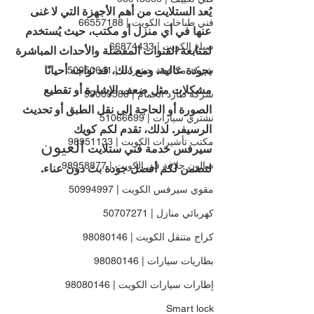
يُعد الستلايت من أهم الأجهزة التي لا غنى 
فني طباخات الكويت | 66557188
عنها في أي منزل أو مكتب، حيث يُستخدم 
صباغ الكويت | 66874433
لمتابعة القنوات المفضلة والأحداث المباشرة 
بجودة عالية. ومع ذلك، قد تواجه أحيانًا 
شركة مكافحة حشرات | 50050641
مشكلات مثل ضعف الإشارة أو تقطيع 
شركة طارد الحمام | 99009588
الصورة أو الحاجة إلى نقل الطبق أو تحديث 
نشتري سيارات | 51066699
الرسيفر. لذلك، تقدم لكم كويك 
مكتب تأشيرات الكويت | 98951133
العيون 
سيرفس خدمة فني ستلايت 
صالون حلاقة في الكويت | 98958877
لتضمن لكم أفضل جودة بث دون عناء.
مقوي سيرفس الكويت | 50994997
كهربائي منازل | 50707271
كراج متنقل الكويت | 98080146
بطاريات سيارات | 98080146
إطارات سيارات الكويت | 98080146
Smart lock