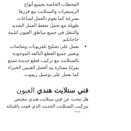
المحطات الخاصة بجميع أنواع 
الرسيفرات والستلايت مع فرزها 
بسرعة كما نقوم بالعمل لساعات 
طويلة مع تحمل ضغط العمل الشديد 
والتنقل في جميع مناطق العيون لتلبية 
حاجاتكم.
نعمل على تصليح تلفزيونات وشاشات 
وتغيير جميع القطع التالفة الموجودة 
بالستلايت مع تركيب قطع جديدة تتمتع 
بمزايا ممتازة بيد أفضل الفنيين الخبراء 
كما نعمل على توصيل ريموت.
فني ستلايت هندي 
العيون 
هل تبحث عن فني ستلايت هندي مختص 
بتركيب الستلايت الحديث الذي قمت باقتنائه 
حديثا"؟
عزيزي العميل لا داعي للبحث طويلا فنحن 
يعمل لدينا فني ستلايت هندي العيون 