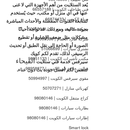
يُعد الستلايت من أهم الأجهزة التي لا غنى 
فني طباخات الكويت | 66557188
عنها في أي منزل أو مكتب، حيث يُستخدم 
صباغ الكويت | 66874433
لمتابعة القنوات المفضلة والأحداث المباشرة 
بجودة عالية. ومع ذلك، قد تواجه أحيانًا 
شركة مكافحة حشرات | 50050641
مشكلات مثل ضعف الإشارة أو تقطيع 
شركة طارد الحمام | 99009588
الصورة أو الحاجة إلى نقل الطبق أو تحديث 
نشتري سيارات | 51066699
الرسيفر. لذلك، تقدم لكم كويك 
مكتب تأشيرات الكويت | 98951133
الفيحاء 
سيرفس خدمة فني ستلايت 
صالون حلاقة في الكويت | 98958877
لتضمن لكم أفضل جودة بث دون عناء.
مقوي سيرفس الكويت | 50994997
كهربائي منازل | 50707271
كراج متنقل الكويت | 98080146
بطاريات سيارات | 98080146
إطارات سيارات الكويت | 98080146
Smart lock