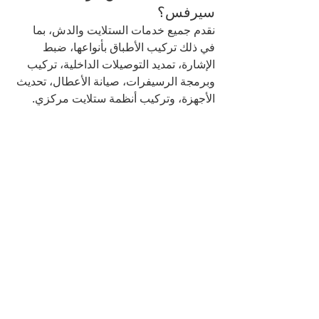
سيرفس؟
نقدم جميع خدمات الستلايت والدش، بما 
في ذلك تركيب الأطباق بأنواعها، ضبط 
الإشارة، تمديد التوصيلات الداخلية، تركيب 
وبرمجة الرسيفرات، صيانة الأعطال، تحديث 
الأجهزة، وتركيب أنظمة ستلايت مركزي.
📌 2️⃣ كم يستغرق تركيب أو 
صيانة الستلايت في الفيحاء؟
يعتمد الوقت على نوع الخدمة المطلوبة، 
لكن في العادة تتم معظم الأعمال خلال 
ساعة إلى ساعتين فقط. فريق كويك 
سيرفس ملتزم بالوصول في الموعد وإنهاء 
العمل بسرعة وكفاءة.
📌 3️⃣ هل تقدمون ضمانًا على 
أعمال التركيب والصيانة؟
نعم، نحرص على تقديم قطع أصلية وضمان 