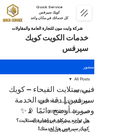
Quick Service
كويك سيرفس
كل خدماتك في مكان واحد
شركة وايت مون للتجارة العامة والمقاولات
خدمات الكويت كويك
سيرفس
منشور
All Posts
فني ستلايت الفيحاء – كويك
All Posts
سيرفس | دقة في الخدمة
فتح اقفال الكويت | 66214144
وصورة أوضح دائمًا 📡✨
فني ستلايت | 66885009
هل تواجه مشكلة في إشارة الستلايت؟ 
فني كاميرات مراقبة | 66445532
كويك سيرفس هنا لخدمتك!
فني تكييف | 98943366