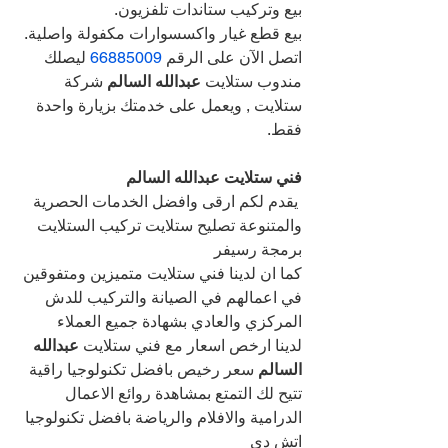
بيع وتركيب ستاندات تلفزيون.
بيع قطع غيار واكسسوارات مكفولة واصلية.
اتصل الآن على الرقم 
66885009 
ليصلك 
مندوب ستلايت 
عبدالله السالم 
شركة 
ستلايت , ويعمل على خدمتك بزيارة واحدة 
فقط.
فني ستلايت عبدالله السالم
يقدم لكم ارقى وافضل الخدمات الحصرية 
والمتنوعة تصليح ستلايت تركيب الستلايت 
برمجة رسيفر
كما ان لدينا فني ستلايت متميزين ومتفوقين 
في اعمالهم في الصيانة والتركيب للدش 
المركزي والعادي بشهادة جميع العملاء
لدينا ارخص اسعار مع فني ستلايت 
عبدالله 
السالم 
سعر رخيص بافضل تكنولوجيا راقية 
تتيح لك التمتع بمشاهدة روائع الاعمال 
الدرامية والافلام والرياضة بافضل تكنولوجيا 
اتش دي