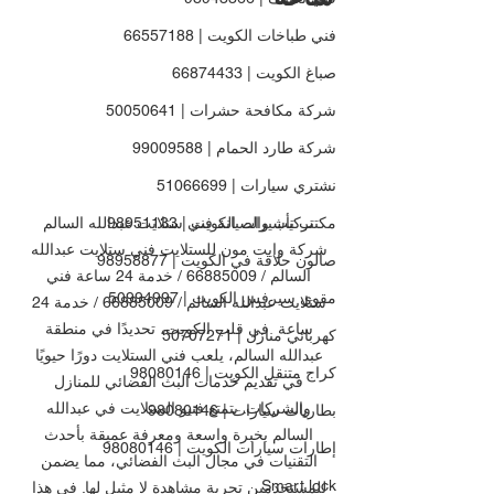
فني طباخات الكويت | 66557188
صباغ الكويت | 66874433
شركة مكافحة حشرات | 50050641
شركة طارد الحمام | 99009588
نشتري سيارات | 51066699
تركيب والصيانة فني ستلايت عبدالله السالم 
مكتب تأشيرات الكويت | 98951133
شركة وايت مون للستلايت فني ستلايت عبدالله 
صالون حلاقة في الكويت | 98958877
السالم / 66885009 / خدمة 24 ساعة فني 
مقوي سيرفس الكويت | 50994997
ستلايت عبدالله السالم / 66885009 / خدمة 24 
ساعة  في قلب الكويت، تحديدًا في منطقة 
كهربائي منازل | 50707271
عبدالله السالم، يلعب فني الستلايت دورًا حيويًا 
كراج متنقل الكويت | 98080146
في تقديم خدمات البث الفضائي للمنازل 
والشركات. يتمتع فنيو الستلايت في عبدالله 
بطاريات سيارات | 98080146
السالم بخبرة واسعة ومعرفة عميقة بأحدث 
إطارات سيارات الكويت | 98080146
التقنيات في مجال البث الفضائي، مما يضمن 
Smart lock
للمستخدمين تجربة مشاهدة لا مثيل لها. في هذا 