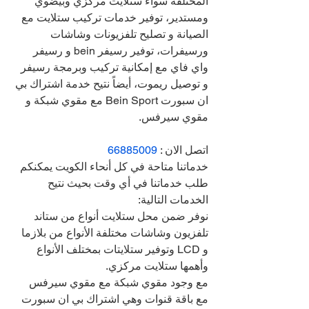
المختلفة سواء ستلايت مركزي وبيضوي 
ومستدير، توفير خدمات تركيب ستلايت مع 
الصيانة و تصليح تلفزيونات وشاشات 
ورسيفرات، توفير رسيفر bein و رسيفر 
واي فاي مع إمكانية تركيب وبرمجة رسيفر 
و توصيل ريموت، أيضاً نتيح خدمة اشتراك بي 
ان سبورت Bein Sport مع مقوي شبكة و 
مقوي سيرفس.
اتصل الان : 
66885009
خدماتنا متاحة في كل أنحاء الكويت يمكنكم 
طلب خدماتنا في أي وقت بحيث نتيح 
الخدمات التالية:
نوفر ضمن محل ستلايت أنواع من ستاند 
تلفزيون وشاشات مختلفة الأنواع من بلازما 
و LCD وتوفير ستلايتات بمختلف الأنواع 
وأهمها ستلايت مركزي.
مع وجود مقوي شبكة مع مقوي سيرفس 
مع باقة قنوات وهي اشتراك بي ان سبورت 