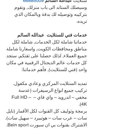
ستلايت 
عبدالله السالم 
66885009 
وسيصلك الستاند الى باب منزلك, ونقوم 
بتركيبه وتوصيله لك بدقة وبالمكان الذي 
تريده. 
خدمات فني للستلايت  عبدالله السالم 
خدماتنا شاملة لكل الخدمات, شاملة لكل 
مناطق ومحافظات الكويت, واسعارنا شاملة 
جميع العملاء, لذلك حصلنا على ثقتكم, ستجد 
كل خدمات عالم الديجتال الرقمية في مكان 
واحد (فني للستلايت), فأهم خدماتنا:
تمديد الستلايت المركزي وعادي مكفول.
تركيب جميع انواع الرسيفرات (عدسة 
مخفي – اندرويد – واي فاي – Full HD – 
4K).
برمجة وتوليف كل القنوات لكل الأقمار (نايل 
سات – عرب سات – هوتبيرد – سهيل سات).
الاشتراك بقنوات بي ان سبورت Bein sport.