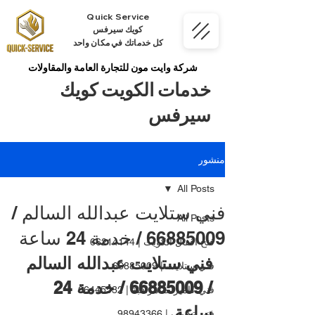
Quick Service
كويك سيرفس
كل خدماتك في مكان واحد
شركة وايت مون للتجارة العامة والمقاولات
خدمات الكويت كويك
سيرفس
منشور
All Posts
فني ستلايت عبدالله السالم /
All Posts
66885009 / خدمة 24 ساعة
فتح اقفال الكويت | 66214144
فني ستلايت عبدالله السالم 
فني ستلايت | 66885009
/ 66885009 / خدمة 24 
فني كاميرات مراقبة | 66445532
ساعة
فني تكييف | 98943366