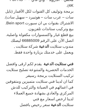
4K).
برمجة وتوليف كل القنوات لكل الأقمار (نايل 
سات – عرب سات – هوتبيرد – سهيل سات).
الاشتراك بقنوات بي ان سبورت Bein sport.
بيع وتركيب ستاندات تلفزيون.
بيع قطع غيار واكسسوارات مكفولة واصلية.
اتصل الآن على الرقم 
66885009 
ليصلك 
مندوب ستلايت 
الدعية 
شركة ستلايت , 
ويعمل على خدمتك بزيارة واحدة فقط.
فني ستلايت الدعية
يقدم لكم ارقى وافضل 
الخدمات الحصرية والمتنوعة تصليح ستلايت 
تركيب الستلايت برمجة رسيفر
كما ان لدينا فني ستلايت متميزين ومتفوقين 
في اعمالهم في الصيانة والتركيب للدش 
المركزي والعادي بشهادة جميع العملاء
لدينا ارخص اسعار مع فني 
ستلايت 
الدعية 
سعر رخيص بافضل 