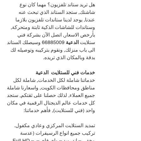
هل تريد ستاند تلفزيون؟ مهما كان نوع 
شاشتك, ستجد الستاند الذي تبحث عنه 
عندنا, يوجد لدينا ستاندات تلفزيون بلازما 
وستاندات للشاشات الذكية ثابتة ومتحركة, 
بأرخص الاسعار, اتصل الآن بشركة فني 
ستلايت 
الدعية 
66885009 
وسيصلك الستاند 
الى باب منزلك, ونقوم بتركيبه وتوصيله لك 
بدقة وبالمكان الذي تريده.
خدمات فني للستلايت  الدعية
خدماتنا شاملة لكل الخدمات, شاملة لكل 
مناطق ومحافظات الكويت, واسعارنا شاملة 
جميع العملاء, لذلك حصلنا على ثقتكم, ستجد 
كل خدمات عالم الديجتال الرقمية في مكان 
واحد (فني للستلايت), فأهم خدماتنا:
تمديد الستلايت المركزي وعادي مكفول.
تركيب جميع انواع الرسيفرات (عدسة 
مخفي – اندرويد – واي فاي – Full HD – 