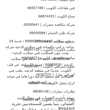
فني طباخات الكويت | 66557188
صباغ الكويت | 66874433
شركة مكافحة حشرات | 50050641
شركة طارد الحمام | 99009588
فني ستلايت الدعية / 66885009 / خدمة 24 
نشتري سيارات | 51066699
ساعة  تركيب والصيانة فني ستلايت الدعية شركة 
مكتب تأشيرات الكويت | 98951133
وايت مون للستلايت فني ستلايت الدعية / 
صالون حلاقة في الكويت | 98958877
66885009 / خدمة 24 ساعة فني ستلايت 
الدعية / 66885009 / خدمة 24 ساعة  في قلب 
مقوي سيرفس الكويت | 50994997
الكويت، تحديدًا في منطقة الدعية، يلعب فني 
كهربائي منازل | 50707271
الستلايت في منطقة الدعية دورا هاما في صيانة 
وتركيب الستلايت
كراج متنقل الكويت | 98080146
بطاريات سيارات | 98080146
ميقة بأحدث التقنيات في مجال البث 
إطارات سيارات الكويت | 98080146
الفضائي، مما يضمن للمستخدمين تجربة 
Smart lock
مشاهدة لا مثيل لها. في هذا المقال، سنلقي 