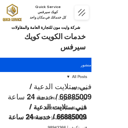
Quick Service
كويك سيرفس
كل خدماتك في مكان واحد
شركة وايت مون للتجارة العامة والمقاولات
خدمات الكويت كويك
سيرفس
منشور
All Posts
فني ستلايت الدعية /
All Posts
66885009 / خدمة 24 ساعة
فتح اقفال الكويت | 66214144
فني ستلايت الدعية / 
فني ستلايت | 66885009
66885009 / خدمة 24 ساعة
فني كاميرات مراقبة | 66445532
فني تكييف | 98943366