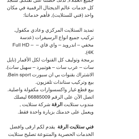
جميع العملاء, لذلك حصلنا على ثقتكم, ستجد 
كل خدمات عالم الديجتال الرقمية في مكان 
واحد (فني للستلايت), فأهم خدماتنا:
تمديد الستلايت المركزي وعادي مكفول.
تركيب جميع انواع الرسيفرات (عدسة 
مخفي – اندرويد – واي فاي – Full HD – 
4K).
برمجة وتوليف كل القنوات لكل الأقمار (نايل 
سات – عرب سات – هوتبيرد – سهيل سات).
الاشتراك بقنوات بي ان سبورت Bein sport.
بيع وتركيب ستاندات تلفزيون.
بيع قطع غيار واكسسوارات مكفولة واصلية.
اتصل الآن على الرقم 
66885009 
ليصلك 
مندوب ستلايت 
الرقة 
شركة ستلايت , 
ويعمل على خدمتك بزيارة واحدة فقط.
فني ستلايت الرقة
يقدم لكم ارقى وافضل 
الخدمات الحصرية والمتنوعة تصليح ستلايت 