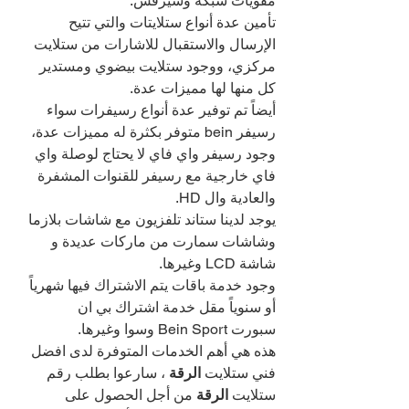
مقويات شبكة وسيرفس.
تأمين عدة أنواع ستلايتات والتي تتيح 
الإرسال والاستقبال للاشارات من ستلايت 
مركزي، ووجود ستلايت بيضوي ومستدير 
كل منها لها مميزات عدة.
أيضاً تم توفير عدة أنواع رسيفرات سواء 
رسيفر bein متوفر بكثرة له مميزات عدة، 
وجود رسيفر واي فاي لا يحتاج لوصلة واي 
فاي خارجية مع رسيفر للقنوات المشفرة 
والعادية وال HD.
يوجد لدينا ستاند تلفزيون مع شاشات بلازما 
وشاشات سمارت من ماركات عديدة و 
شاشة LCD وغيرها.
وجود خدمة باقات يتم الاشتراك فيها شهرياً 
أو سنوياً مقل خدمة اشتراك بي ان 
سبورت Bein Sport وسوا وغيرها.
هذه هي أهم الخدمات المتوفرة لدى افضل 
فني ستلايت 
الرقة 
، سارعوا بطلب رقم 
ستلايت 
الرقة 
من أجل الحصول على 