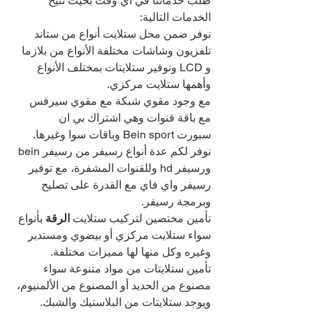
طلب خدماتنا في أي وقت بحيث نتيح 
الخدمات التالية:
نوفر ضمن محل ستلايت أنواع من ستاند 
تلفزيون وشاشات مختلفة الأنواع من بلازما 
و LCD وتوفير ستلايتات بمختلف الأنواع 
وأهمها ستلايت مركزي.
مع وجود مقوي شبكة مع مقوي سيرفس 
مع باقة قنوات وهي اشتراك بي ان 
سبورت Bein sport وباقات سوا وغيرها.
نوفر لكم عدة أنواع رسيفر من رسيفر bein 
ورسيفر hd وللقنوات المشفرة، مع توفير 
رسيفر واي فاي مع القدرة على تصليح 
وبرمجة رسيفر.
تأمين مختصين لتركيب ستلايت
 الرقة 
بأنواع 
سواء ستلايت مركزي أو بيضوي ومستدير 
وغيره وكل منها لها مميزات مختلفة.
تأمين ستلايتات من مواد متنوعة سواء 
مصنوع من الحديد أو المصنوع من الألمنيوم، 
ويوجد ستلايتات من البلاستيك والشبك.