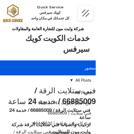
Quick Service
كويك سيرفس
كل خدماتك في مكان واحد
شركة وايت مون للتجارة العامة والمقاولات
خدمات الكويت كويك
سيرفس
منشور
All Posts
فني ستلايت الرقة /
All Posts
66885009 / خدمة 24 ساعة
فتح اقفال الكويت | 66214144
فني ستلايت الرقة / 66885009 / خدمة 24 
فني ستلايت | 66885009
ساعة
فني كاميرات مراقبة | 66445532
تركيب والصيانة فني ستلايت الرقة شركة 
وايت مون للستلايت
 فني ستلايت الرقة / 
فني تكييف | 98943366