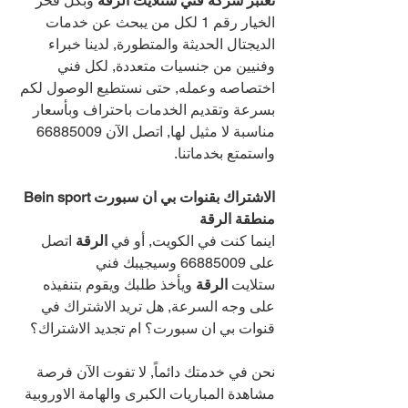
تعتبر شركة فني ستلايت الرقة 
وبكل فخر 
الخيار رقم 1 لكل من يبحث عن خدمات 
الديجتال الحديثة والمتطورة, لدينا خبراء 
وفنيين من جنسيات متعددة, لكل فني 
اختصاصه وعمله, حتى نستطيع الوصول لكم 
بسرعة وتقديم الخدمات باحتراف وبأسعار 
مناسبة لا مثيل لها, اتصل الآن 
66885009 
واستمتع بخدماتنا.
الاشتراك بقنوات بي ان سبورت Bein sport 
منطقة الرقة 
اينما كنت في الكويت, أو في 
الرقة 
اتصل 
على 
66885009 
وسيجيبك فني 
ستلايت 
الرقة 
ويأخذ طلبك ويقوم بتنفيذه 
على وجه السرعة, هل تريد الاشتراك في 
قنوات بي ان سبورت؟ ام تجديد الاشتراك؟
نحن في خدمتك دائماً, لا تفوت الآن فرصة 
مشاهدة المباريات الكبرى والهامة الاوروبية 