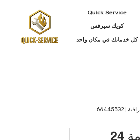
Quick Service
كويك سيرفس
كل خدماتك في مكان واحد
 66445532
فني ستلايت الزهراء / 66885009 / خدمة 24