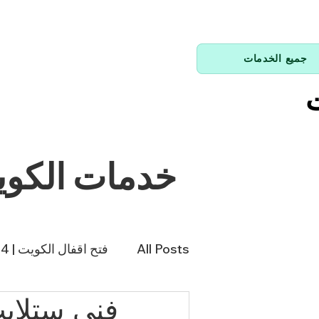
جميع الخدمات
ت
خدمات الكو
All Posts
فتح اقفال الكويت | 66214144
فني تكييف | 98943366
فن