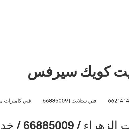
يت كويك سيرفس
فني ستلايت | 66885009
فني كاميرات مراقبة |
ي طباخات الكويت | 66557188
صباغ الكويت | 66874433