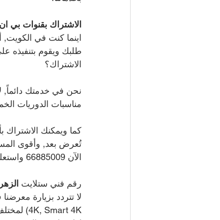
الاشتراك بقنوات بي ان سبورت Bein sport
اينما كنت في الكويت, أ
طلبك ويقوم بتنفيذه عل
الاشتراك؟
نحن في خدمتك دائماً, ل
مناسبات الدوريات الخ
كما ويمكنك الاشتراك بأ
تُعرض بعد, وأقوى المس
الآن 
66885009 
واستعلم
رقم فني ستلايت 
الزهرا