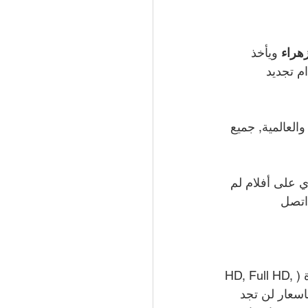
زهراء 
ويأخذ 
م تجديد 
العالمية, جميع 
ي على أفلام لم 
اتصل 
لا تتردد بزيارة معرضنا في الزهراء, لدينا كافة انواع الشاشات الحديثة الذكية والمتطورة (HD, Full HD, 
SAMSUNG – LG – SONY), وكل ذلك باسعار لن تجد 