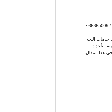
51066
 
66885009 
/ 
 الكويت | 50994997
م خدمات البث 
يقة بأحدث 
ي هذا المقال، 