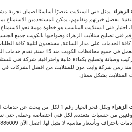
الزهراء 
 يمثل فني الستلايت عنصرًا أساسيًا لضمان تجربة مشا
تقنية. بفضل خبرتهم وتفانيهم، يمكن للمستخدمين الاستمتاع ب
ذا، اختيار فني الستلايت المناسب هو خطوة مهمة نحو الاستمتا
رقم فني تصليح ستلايت الزهراء وضواحيها بالكويت جميع الجنسي
 كافة الخدمات على مدار الساعة, مستعدون لتلبية كافة الطلبا
في أي مكان بالكويت, نعمل في جميع محافظات الكويت منذ 15 سنة,
ب وصيانة وتصليح بكفاءة عالية واحترافية, شركة فني للستلايت
 منذ زمن شركة وايت مون للستلايت من افضل الشركات في دو
 الستلايت بشكل ممتاز.
 الزهراء 
وبكل فخر الخيار رقم 1 لكل من يبحث عن خد
ء وفنيين من جنسيات متعددة, لكل فني اختصاصه وعمله, حتى ن
ات باحتراف وبأسعار مناسبة لا مثيل لها, اتصل الآن 
885009 