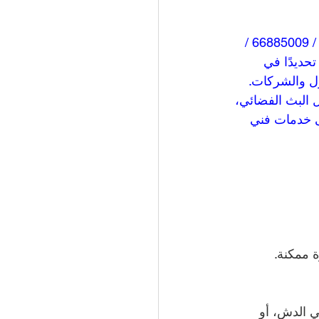
تركيب والصيانة فني ستلايت الزهراء شركة وايت مون للستلايت فني ستلايت الزهراء / 66885009 / 
في قلب الكويت، تحديدًا في 
زل والشركات. 
 البث الفضائي، 
ى خدمات فني 
 ممكنة. 
 الدش، أو 