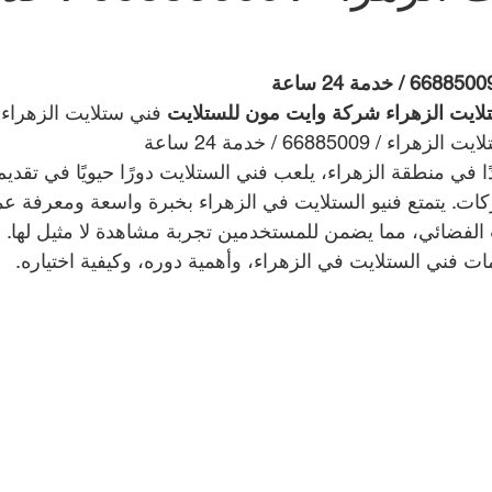
شركة طارد الحمام | 99009588
نشتري سيارات | 699
لايت الزهراء شركة وايت مون للستلايت
 فني ستلايت الزهراء /
66885009 
/ خدمة 24 ساعة
صالون حلاقة في الكويت | 98958877
مقوي سيرفس
 في منطقة الزهراء، يلعب فني الستلايت دورًا حيويًا في تقدي
كات. يتمتع فنيو الستلايت في الزهراء بخبرة واسعة ومعرفة عم
 الفضائي، مما يضمن للمستخدمين تجربة مشاهدة لا مثيل لها. ف
كراج متنقل الكويت | 98080146
بطاريات سيارات | 98080146
 فني الستلايت في الزهراء، وأهمية دوره، وكيفية اختياره.
Smart lock