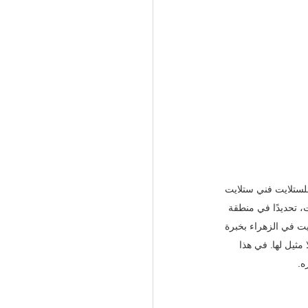
وايت مون للستلايت فني ستلايت 
6688 / خدمة 24 ساعة  في قلب الكويت، تحديدًا في منطقة 
يت في الزهراء بخبرة 
ثيل لها. في هذا 
ه.