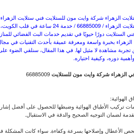
خدمة 24 ساعة فني ستلايت الزهراء / 66885009 / خدمة 24 ساعة 
ي الستلايت دورًا حيويًا في تقديم خدمات البث الفضائي للمنا
ي الزهراء بخبرة واسعة ومعرفة عميقة بأحدث التقنيات في مجال
جربة مشاهدة لا مثيل لها. في هذا المقال، سنلقي الضوء عل
همية دوره، وكيفية اختياره.
ي الزهراء شركة وايت مون للستلايت 
66885009
 الهوائية:
مات تركيب الأطباق الهوائية وضبطها للحصول على أفضل إشارة
دمة لضمان التوجيه الصحيح والدقة في الاستقبال.
ص الأعطال وإصلاحها بسرعة وكفاءة. سواء كانت المشكلة في