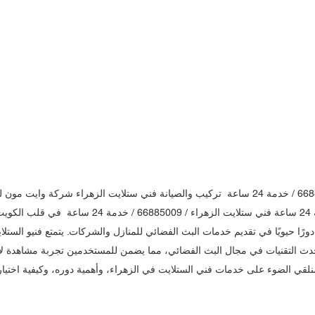
فني ستلايت الزهراء / 66885009 / خدمة 24 ساعة  تركيب والصيانة فني ستلايت الزهراء شركة 
الزهراء / 66885009 / خدمة 24 ساعة فني ستلايت الزهراء / 5009
ورًا حيويًا في تقديم خدمات البث الفضائي للمنازل والشركات. يتمتع فنيو الستلا
ث التقنيات في مجال البث الفضائي، مما يضمن للمستخدمين تجربة مشاهدة لا م
نلقي الضوء على خدمات فني الستلايت في الزهراء، وأهمية دوره، وكيفية اختيار