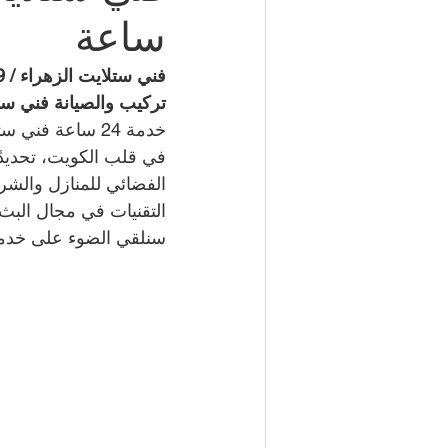
ساعة
شركة مكافحة حشرات | 50050641
فني ستلايت الزهراء / 66885009 / خدمة 24 ساعة
تركيب والصيانة فني ست
خدمة 24 ساعة فني ستلايت الزهراء / 
مكتب تأشيرات الكويت | 98951133
في قلب الكويت، تحديدًا
الفضائي للمنازل والشر
التقنيات في مجال البث
كهربائي منازل | 50707271
سنلقي الضوء على خدمات
إطارات سيارات الكويت | 98080146