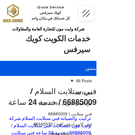
Quick Service
كويك سيرفس
كل خدماتك في مكان واحد
شركة وايت مون للتجارة العامة والمقاولات
خدمات الكويت كويك
سيرفس
منشور
All Posts
فني ستلايت السلام /
All Posts
66885009 / خدمة 24 ساعة
فتح اقفال الكويت | 66214144
فني ستلايت | 66885009
تركيب والصيانة فني ستلايت السلام شركة 
فني كاميرات مراقبة | 66445532
وايت مون للستلايت فني ستلايت السلام / 
66885009 / خدمة 24 ساعة فني ستلايت 
فني تكييف | 98943366