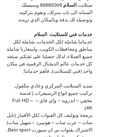
ستلايت 
السلام 
66885009 
وسيصلك 
الستاند الى باب منزلك, ونقوم بتركيبه 
وتوصيله لك بدقة وبالمكان الذي تريده.
خدمات فني للستلايت  السلام
خدماتنا شاملة لكل الخدمات, شاملة لكل 
مناطق ومحافظات الكويت, واسعارنا شاملة 
جميع العملاء, لذلك حصلنا على ثقتكم, ستجد 
كل خدمات عالم الديجتال الرقمية في مكان 
واحد (فني للستلايت), فأهم خدماتنا:
تمديد الستلايت المركزي وعادي مكفول.
تركيب جميع انواع الرسيفرات (عدسة 
مخفي – اندرويد – واي فاي – Full HD – 
4K).
برمجة وتوليف كل القنوات لكل الأقمار (نايل 
سات – عرب سات – هوتبيرد – سهيل سات).
الاشتراك بقنوات بي ان سبورت Bein sport.