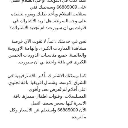
اينما كنت في الكويت, أو في 
السلام 
اتصل 
على 
66885009 
وسيجيبك فني 
ستلايت 
السلام 
ويأخذ طلبك ويقوم بتنفيذه 
على وجه السرعة, هل تريد الاشتراك في 
قنوات بي ان سبورت؟ ام تجديد الاشتراك؟
نحن في خدمتك دائماً, لا تفوت الآن فرصة 
مشاهدة المباريات الكبرى والهامة الاوروبية 
والعالمية, جميع مناسبات الدوريات الخمس 
الكبرى في باقة واحدة بي ان سبورت.
كما ويمكنك الاشتراك بأكبر باقة ترفيهية في 
الشرق الاوسط وشمال افريقيا, باقة تحتوي 
على أفلام لم تُعرض بعد, وأقوى 
المسلسلات, وقنوات اطفال مميزة, باقة 
الاسرة كلها بسعر بسيط, اتصل 
الآن 
66885009 
واستعلم عن الاسعار وكل 
ما تريده.