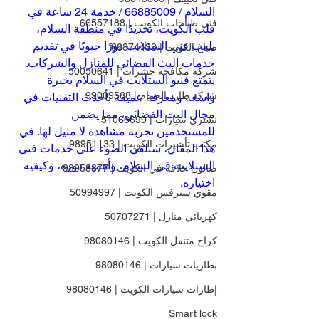
السلام / 66885009 / خدمة 24 ساعة في 
فني طباخات الكويت | 66557188
قلب الكويت، تحديدًا في منطقة السلام، 
يلعب فني الستلايت دورًا حيويًا في تقديم 
صباغ الكويت | 66874433
خدمات البث الفضائي للمنازل والشركات. 
شركة مكافحة حشرات | 50050641
يتمتع فنيو الستلايت في السلام بخبرة 
شركة طارد الحمام | 99009588
واسعة ومعرفة عميقة بأحدث التقنيات في 
مجال البث الفضائي، مما يضمن 
نشتري سيارات | 51066699
للمستخدمين تجربة مشاهدة لا مثيل لها. في 
مكتب تأشيرات الكويت | 98951133
هذا المقال، سنلقي الضوء على خدمات فني 
الستلايت في السلام، وأهمية دوره، وكيفية 
صالون حلاقة في الكويت | 98958877
اختياره.
مقوي سيرفس الكويت | 50994997
كهربائي منازل | 50707271
كراج متنقل الكويت | 98080146
بطاريات سيارات | 98080146
إطارات سيارات الكويت | 98080146
Smart lock