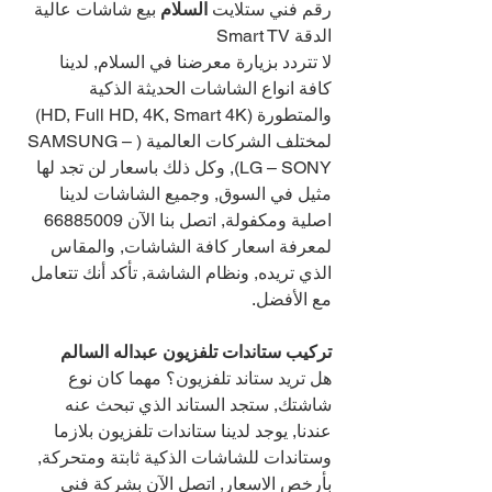
رقم فني ستلايت 
السلام 
بيع شاشات عالية 
الدقة Smart TV
لا تتردد بزيارة معرضنا في السلام, لدينا 
كافة انواع الشاشات الحديثة الذكية 
والمتطورة (HD, Full HD, 4K, Smart 4K) 
لمختلف الشركات العالمية (SAMSUNG – 
LG – SONY), وكل ذلك باسعار لن تجد لها 
مثيل في السوق, وجميع الشاشات لدينا 
اصلية ومكفولة, اتصل بنا الآن 
66885009 
لمعرفة اسعار كافة الشاشات, والمقاس 
الذي تريده, ونظام الشاشة, تأكد أنك تتعامل 
مع الأفضل.
تركيب ستاندات تلفزيون عبداله السالم
هل تريد ستاند تلفزيون؟ مهما كان نوع 
شاشتك, ستجد الستاند الذي تبحث عنه 
عندنا, يوجد لدينا ستاندات تلفزيون بلازما 
وستاندات للشاشات الذكية ثابتة ومتحركة, 
بأرخص الاسعار, اتصل الآن بشركة فني 