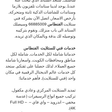
شاشتك, ستجد الستاند الذي تبحث عنه 
عندنا, يوجد لدينا ستاندات تلفزيون بلازما 
وستاندات للشاشات الذكية ثابتة ومتحركة, 
بأرخص الاسعار, اتصل الآن بشركة فني 
ستلايت 
الفنطاس 
66885009 
وسيصلك 
الستاند الى باب منزلك, ونقوم بتركيبه 
وتوصيله لك بدقة وبالمكان الذي تريده. 
خدمات فني للستلايت  الفنطاس 
خدماتنا شاملة لكل الخدمات, شاملة لكل 
مناطق ومحافظات الكويت, واسعارنا شاملة 
جميع العملاء, لذلك حصلنا على ثقتكم, ستجد 
كل خدمات عالم الديجتال الرقمية في مكان 
واحد (فني للستلايت), فأهم خدماتنا:
تمديد الستلايت المركزي وعادي مكفول.
تركيب جميع انواع الرسيفرات (عدسة 
مخفي – اندرويد – واي فاي – Full HD – 
4K).