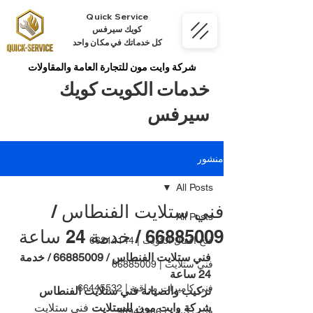
Quick Service
كويك سيرفس
كل خدماتك في مكان واحد
شركة وايت مون للتجارة العامة والمقاولات
خدمات الكويت كويك
سيرفس
منشور
All Posts
فني ستلايت الفنطاس /
All Posts
66885009 / خدمة 24 ساعة
فتح اقفال الكويت | 66214144
فني ستلايت الفنطاس / 66885009 / خدمة 
فني ستلايت | 66885009
24 ساعة
فني كاميرات مراقبة | 66445532
تركيب والصيانة فني ستلايت الفنطاس 
شركة وايت مون للستلايت
 فني ستلايت 
فني تكييف | 98943366