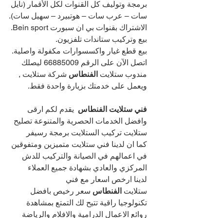
برمجة وتوليف كل القنوات لكل الأقمار (نايل 
سات – عرب سات – هوتبيرد – سهيل سات).
الاشتراك بقنوات بي ان سبورت Bein sport.
بيع وتركيب ستاندات تلفزيون.
بيع قطع غيار واكسسوارات مكفولة واصلية.
اتصل الآن على الرقم 
66885009 
ليصلك 
مندوب ستلايت 
الفنطاس 
شركة ستلايت , 
ويعمل على خدمتك بزيارة واحدة فقط.
فني ستلايت الفنطاس
يقدم لكم ارقى 
وافضل الخدمات الحصرية والمتنوعة تصليح 
ستلايت تركيب الستلايت برمجة رسيفر
كما ان لدينا فني ستلايت متميزين ومتفوقين 
في اعمالهم في الصيانة والتركيب للدش 
المركزي والعادي بشهادة جميع العملاء
لدينا ارخص اسعار مع فني 
ستلايت 
الفنطاس 
سعر رخيص بافضل 
تكنولوجيا راقية تتيح لك التمتع بمشاهدة 
روائع الاعمال الدرامية والافلام والرياضة 