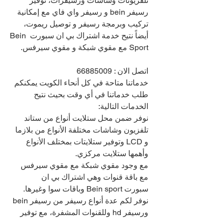
تلفزيونات وشاشات ورسيفرات، توفير 
رسيفر bein و رسيفر واي فاي مع إمكانية 
تركيب وبرمجة رسيفر و توصيل ريموت، 
أيضاً نتيح خدمة اشتراك بي ان سبورت Bein 
Sport مع مقوي شبكة و مقوي سيرفس.
اتصل الان : 
66885009
خدماتنا متاحة في كل أنحاء الكويت يمكنكم 
طلب خدماتنا في أي وقت بحيث نتيح 
الخدمات التالية:
نوفر ضمن محل ستلايت أنواع من ستاند 
تلفزيون وشاشات مختلفة الأنواع من بلازما 
و LCD وتوفير ستلايتات بمختلف الأنواع 
وأهمها ستلايت مركزي.
مع وجود مقوي شبكة مع مقوي سيرفس 
مع باقة قنوات وهي اشتراك بي ان 
سبورت Bein sport وباقات سوا وغيرها.
نوفر لكم عدة أنواع رسيفر من رسيفر bein 
ورسيفر hd وللقنوات المشفرة، مع توفير 