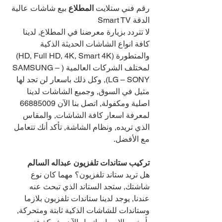
رقم فني ستلايت 
المطلاع 
بيع شاشات عالية 
الدقة Smart TV
لا تتردد بزيارة معرضنا في المطلاع, لدينا 
كافة انواع الشاشات الحديثة الذكية 
والمتطورة (HD, Full HD, 4K, Smart 4K) 
لمختلف الشركات العالمية (SAMSUNG – 
LG – SONY), وكل ذلك باسعار لن تجد لها 
مثيل في السوق, وجميع الشاشات لدينا 
اصلية ومكفولة, اتصل بنا الآن 
66885009 
لمعرفة اسعار كافة الشاشات, والمقاس 
الذي تريده, ونظام الشاشة, تأكد أنك تتعامل 
مع الأفضل.
تركيب ستاندات تلفزيون عبداله السالم 
هل تريد ستاند تلفزيون؟ مهما كان نوع 
شاشتك, ستجد الستاند الذي تبحث عنه 
عندنا, يوجد لدينا ستاندات تلفزيون بلازما 
وستاندات للشاشات الذكية ثابتة ومتحركة, 