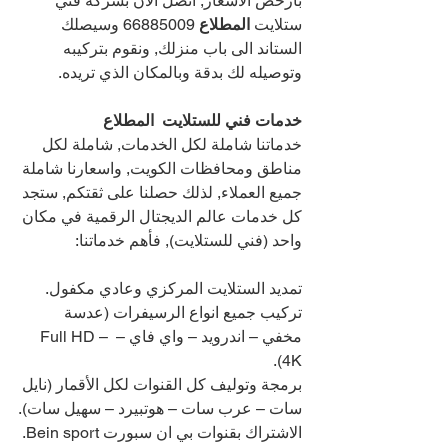
بأرخص الاسعار, اتصل الآن بشركة فني 
ستلايت 
المطلاع 
66885009 
وسيصلك 
الستاند الى باب منزلك, ونقوم بتركيبه 
وتوصيله لك بدقة وبالمكان الذي تريده. 
خدمات فني للستلايت  المطلاع 
خدماتنا شاملة لكل الخدمات, شاملة لكل 
مناطق ومحافظات الكويت, واسعارنا شاملة 
جميع العملاء, لذلك حصلنا على ثقتكم, ستجد 
كل خدمات عالم الديجتال الرقمية في مكان 
واحد (فني للستلايت), فأهم خدماتنا:
تمديد الستلايت المركزي وعادي مكفول.
تركيب جميع انواع الرسيفرات (عدسة 
مخفي – اندرويد – واي فاي – Full HD – 
4K).
برمجة وتوليف كل القنوات لكل الأقمار (نايل 
سات – عرب سات – هوتبيرد – سهيل سات).
الاشتراك بقنوات بي ان سبورت Bein sport.