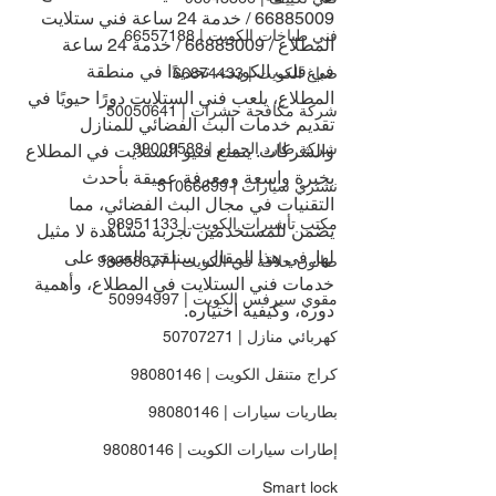
66885009 
/ خدمة 24 ساعة فني ستلايت 
فني طباخات الكويت | 66557188
المطلاع / 
66885009 
/ خدمة 24 ساعة
في قلب الكويت، تحديدًا في منطقة 
صباغ الكويت | 66874433
المطلاع، يلعب فني الستلايت دورًا حيويًا في 
شركة مكافحة حشرات | 50050641
تقديم خدمات البث الفضائي للمنازل 
شركة طارد الحمام | 99009588
والشركات. يتمتع فنيو الستلايت في المطلاع 
بخبرة واسعة ومعرفة عميقة بأحدث 
نشتري سيارات | 51066699
التقنيات في مجال البث الفضائي، مما 
مكتب تأشيرات الكويت | 98951133
يضمن للمستخدمين تجربة مشاهدة لا مثيل 
لها. في هذا المقال، سنلقي الضوء على 
صالون حلاقة في الكويت | 98958877
خدمات فني الستلايت في المطلاع، وأهمية 
مقوي سيرفس الكويت | 50994997
دوره، وكيفية اختياره.
كهربائي منازل | 50707271
كراج متنقل الكويت | 98080146
بطاريات سيارات | 98080146
إطارات سيارات الكويت | 98080146
Smart lock