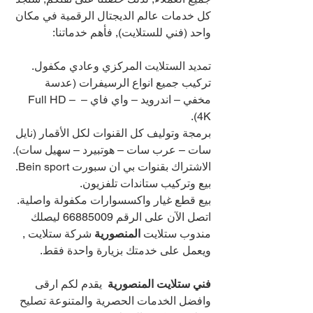
كل خدمات عالم الديجتال الرقمية في مكان 
واحد (فني للستلايت), فأهم خدماتنا:
تمديد الستلايت المركزي وعادي مكفول.
تركيب جميع انواع الرسيفرات (عدسة 
مخفي – اندرويد – واي فاي – Full HD – 
4K).
برمجة وتوليف كل القنوات لكل الأقمار (نايل 
سات – عرب سات – هوتبيرد – سهيل سات).
الاشتراك بقنوات بي ان سبورت Bein sport.
بيع وتركيب ستاندات تلفزيون.
بيع قطع غيار واكسسوارات مكفولة واصلية.
اتصل الآن على الرقم 
66885009 
ليصلك 
مندوب ستلايت 
المنصورية 
شركة ستلايت , 
ويعمل على خدمتك بزيارة واحدة فقط.
فني ستلايت المنصورية
يقدم لكم ارقى 
وافضل الخدمات الحصرية والمتنوعة تصليح 