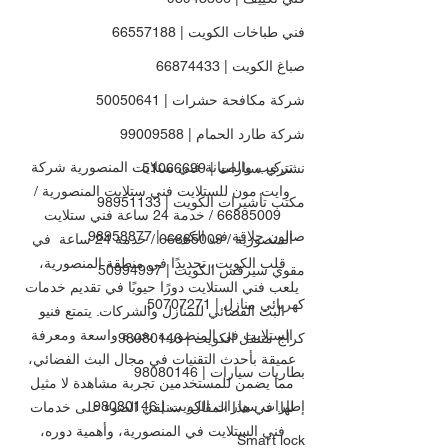
فني طباخات الكويت | 66557188
صباغ الكويت | 66874433
شركة مكافحة حشرات | 50050641
شركة طارد الحمام | 99009588
تركيب والصيانة فني ستلايت المنصورية شركة 
نشتري سيارات | 51066699
وايت مون للستلايت فني ستلايت المنصورية / 
مكتب تأشيرات الكويت | 98951133
66885009 / خدمة 24 ساعة فني ستلايت 
صالون حلاقة في الكويت | 98958877
المنصورية / 66885009 / خدمة 24 ساعة  في 
قلب الكويت، تحديدًا في منطقة المنصورية، 
مقوي سيرفس الكويت | 50994997
يلعب فني الستلايت دورًا حيويًا في تقديم خدمات 
كهربائي منازل | 50707271
البث الفضائي للمنازل والشركات. يتمتع فنيو 
الستلايت في المنصورية بخبرة واسعة ومعرفة 
كراج متنقل الكويت | 98080146
عميقة بأحدث التقنيات في مجال البث الفضائي، 
بطاريات سيارات | 98080146
مما يضمن للمستخدمين تجربة مشاهدة لا مثيل 
إطارات سيارات الكويت | 98080146
لها. في هذا المقال، سنلقي الضوء على خدمات 
فني الستلايت في المنصورية، وأهمية دوره، 
Smart lock