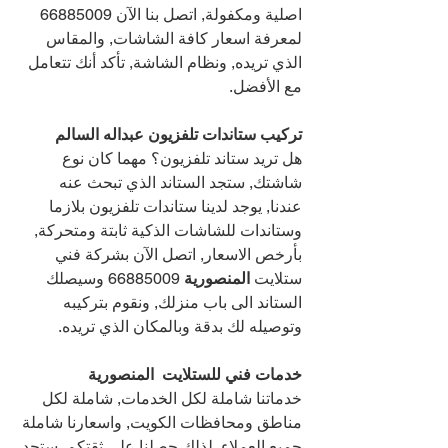
اصلية ومكفولة, اتصل بنا الآن 
66885009 
لمعرفة اسعار كافة الشاشات, والمقاس 
الذي تريده, ونظام الشاشة, تأكد أنك تتعامل 
مع الأفضل.
تركيب ستاندات تلفزيون عبداله السالم
هل تريد ستاند تلفزيون؟ مهما كان نوع 
شاشتك, ستجد الستاند الذي تبحث عنه 
عندنا, يوجد لدينا ستاندات تلفزيون بلازما 
وستاندات للشاشات الذكية ثابتة ومتحركة, 
بأرخص الاسعار, اتصل الآن بشركة فني 
ستلايت 
المنصورية 
66885009 
وسيصلك 
الستاند الى باب منزلك, ونقوم بتركيبه 
وتوصيله لك بدقة وبالمكان الذي تريده.
خدمات فني للستلايت  المنصورية
خدماتنا شاملة لكل الخدمات, شاملة لكل 
مناطق ومحافظات الكويت, واسعارنا شاملة 
جميع العملاء, لذلك حصلنا على ثقتكم, ستجد 