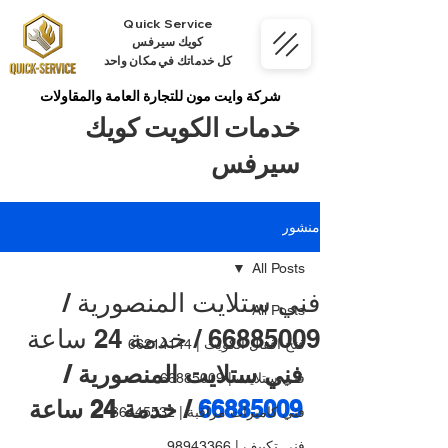
Quick Service
كويك سيرفس
كل خدماتك في مكان واحد
شركة وايت مون للتجارة العامة والمقاولات
خدمات الكويت كويك
سيرفس
منشور
All Posts
فني ستلايت المنصورية /
All Posts
66885009 / خدمة 24 ساعة
فتح اقفال الكويت | 66214144
فني ستلايت المنصورية / 
فني ستلايت | 66885009
66885009 
/ خدمة 24 ساعة
فني كاميرات مراقبة | 66445532
فني تكييف | 98943366